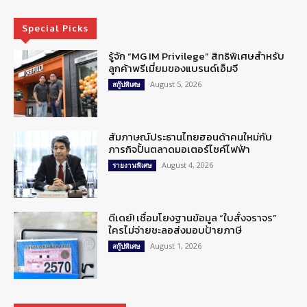
Special Picks
รู้จัก “MG IM Privilege” สิทธิพิเศษสำหรับ
ลูกค้าพรีเมี่ยมของแบรนด์เอ็มจี
August 5, 2026
สกู๊ปพิเศษ
สัมภาษณ์ประธานไทยฮอนด้าคนใหม่กับ
ภารกิจปั้นตลาดมอเตอร์ไซค์ไฟฟ้า
August 4, 2026
รายงานพิเศษ
ดีเดย์! เชื่อมโยงฐานข้อมูล “ใบสั่งจราจร”
ใครไม่จ่ายชะลอส่งมอบป้ายภาษี
August 1, 2026
สกู๊ปพิเศษ