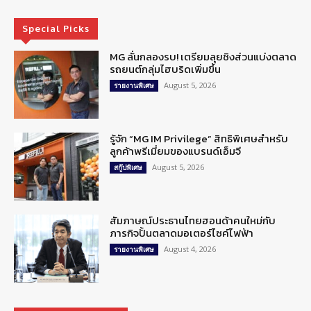
Special Picks
MG ลั่นกลองรบ! เตรียมลุยชิงส่วนแบ่งตลาด
รถยนต์กลุ่มไฮบริดเพิ่มขึ้น
August 5, 2026
รายงานพิเศษ
รู้จัก “MG IM Privilege” สิทธิพิเศษสำหรับ
ลูกค้าพรีเมี่ยมของแบรนด์เอ็มจี
August 5, 2026
สกู๊ปพิเศษ
สัมภาษณ์ประธานไทยฮอนด้าคนใหม่กับ
ภารกิจปั้นตลาดมอเตอร์ไซค์ไฟฟ้า
August 4, 2026
รายงานพิเศษ