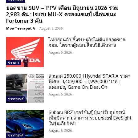
ข่าวรถยนต์
ยอดขาย SUV – PPV เดือน มิถุนายน 2026 รวม
2,983 คัน : Isuzu MU-X ครองแชมป์ เฉือนชนะ
Fortuner 3 คัน
Moo Teerapat A
-
August 6, 2026
ไทยฮอนด้า ชี้เศรษฐกิจไม่ดีแต่ยอดขาย
จยย. โตจากผู้คนเปลี่ยนวิธีเดินทาง
August 6, 2026
ข่าวสาร
ส่วนลด 250,000 ! Hyundai STARIA ราคา
พิเศษ : 1,409,000 – 1,999,000 บาท |
แคมเปญ Game On, Deal On
August 6, 2026
ข่าวรถยนต์
Subaru BRZ เวอร์ชั่นญี่ปุ่น ปรับอุปกรณ์
เพิ่มขีดความสามารถระบบช่วยขี่ EyeSight
ในรุ่นเกียร์ MT
August 5, 2026
ข่าวรถยนต์