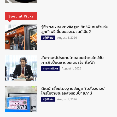
Special Picks
รู้จัก “MG IM Privilege” สิทธิพิเศษสำหรับ
ลูกค้าพรีเมี่ยมของแบรนด์เอ็มจี
August 5, 2026
สกู๊ปพิเศษ
สัมภาษณ์ประธานไทยฮอนด้าคนใหม่กับ
ภารกิจปั้นตลาดมอเตอร์ไซค์ไฟฟ้า
August 4, 2026
รายงานพิเศษ
ดีเดย์! เชื่อมโยงฐานข้อมูล “ใบสั่งจราจร”
ใครไม่จ่ายชะลอส่งมอบป้ายภาษี
August 1, 2026
สกู๊ปพิเศษ