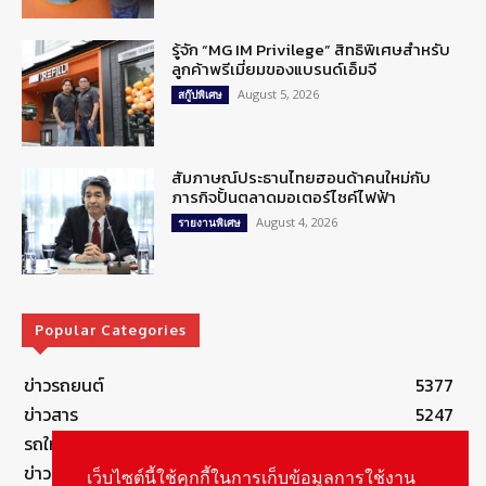
รู้จัก “MG IM Privilege” สิทธิพิเศษสำหรับ
ลูกค้าพรีเมี่ยมของแบรนด์เอ็มจี
August 5, 2026
สกู๊ปพิเศษ
สัมภาษณ์ประธานไทยฮอนด้าคนใหม่กับ
ภารกิจปั้นตลาดมอเตอร์ไซค์ไฟฟ้า
August 4, 2026
รายงานพิเศษ
Popular Categories
ข่าวรถยนต์
5377
ข่าวสาร
5247
รถใหม่
3283
ข่าวประชาสัมพันธ์
2149
เว็บไซต์นี้ใช้คุกกี้ในการเก็บข้อมูลการใช้งาน