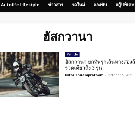
Autolife Lifestyle
ข่าวสาร
รถใหม่
ลองขับ
สกู๊ปพิเศษ
ฮัสกวานา
Vehicle
ฮัสกวานา ยกทัพรุกเส้นทางสองล
รวดเดียวถึง 3 รุ่น
Nithi Thuamprathom
-
October 5, 2021