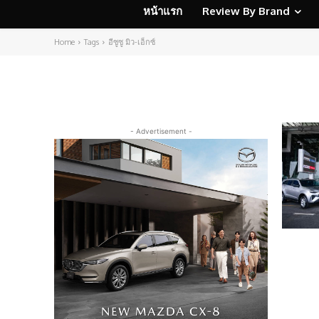
หน้าแรก
Review By Brand
Home
Tags
อีซูซู มิว-เอ็กซ์
- Advertisement -