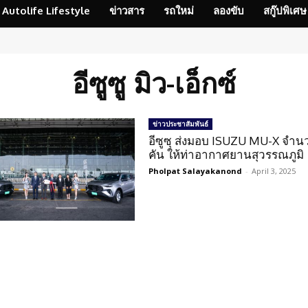
Autolife Lifestyle
ข่าวสาร
รถใหม่
ลองขับ
สกู๊ปพิเศษ
อีซูซู มิว-เอ็กซ์
ข่าวประชาสัมพันธ์
อีซูซุ ส่งมอบ ISUZU MU-X จำน
คัน ให้ท่าอากาศยานสุวรรณภูมิ
Pholpat Salayakanond
-
April 3, 2025