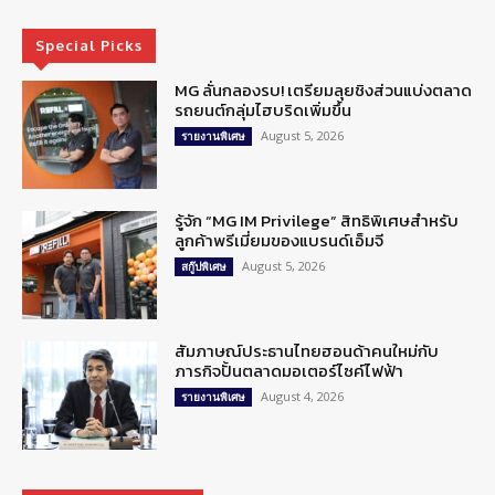
Special Picks
MG ลั่นกลองรบ! เตรียมลุยชิงส่วนแบ่งตลาด
รถยนต์กลุ่มไฮบริดเพิ่มขึ้น
August 5, 2026
รายงานพิเศษ
รู้จัก “MG IM Privilege” สิทธิพิเศษสำหรับ
ลูกค้าพรีเมี่ยมของแบรนด์เอ็มจี
August 5, 2026
สกู๊ปพิเศษ
สัมภาษณ์ประธานไทยฮอนด้าคนใหม่กับ
ภารกิจปั้นตลาดมอเตอร์ไซค์ไฟฟ้า
August 4, 2026
รายงานพิเศษ