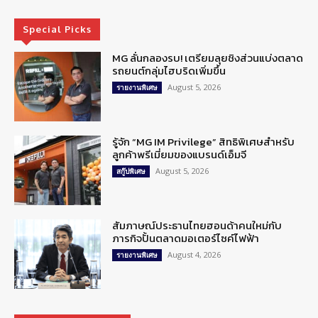
Special Picks
MG ลั่นกลองรบ! เตรียมลุยชิงส่วนแบ่งตลาด
รถยนต์กลุ่มไฮบริดเพิ่มขึ้น
August 5, 2026
รายงานพิเศษ
รู้จัก “MG IM Privilege” สิทธิพิเศษสำหรับ
ลูกค้าพรีเมี่ยมของแบรนด์เอ็มจี
August 5, 2026
สกู๊ปพิเศษ
สัมภาษณ์ประธานไทยฮอนด้าคนใหม่กับ
ภารกิจปั้นตลาดมอเตอร์ไซค์ไฟฟ้า
August 4, 2026
รายงานพิเศษ