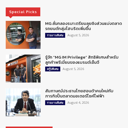
Special Picks
MG ลั่นกลองรบ! เตรียมลุยชิงส่วนแบ่งตลาด
รถยนต์กลุ่มไฮบริดเพิ่มขึ้น
August 5, 2026
รายงานพิเศษ
รู้จัก “MG IM Privilege” สิทธิพิเศษสำหรับ
ลูกค้าพรีเมี่ยมของแบรนด์เอ็มจี
August 5, 2026
สกู๊ปพิเศษ
สัมภาษณ์ประธานไทยฮอนด้าคนใหม่กับ
ภารกิจปั้นตลาดมอเตอร์ไซค์ไฟฟ้า
August 4, 2026
รายงานพิเศษ