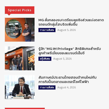
Special Picks
MG ลั่นกลองรบ! เตรียมลุยชิงส่วนแบ่งตลาด
รถยนต์กลุ่มไฮบริดเพิ่มขึ้น
August 5, 2026
รายงานพิเศษ
รู้จัก “MG IM Privilege” สิทธิพิเศษสำหรับ
ลูกค้าพรีเมี่ยมของแบรนด์เอ็มจี
August 5, 2026
สกู๊ปพิเศษ
สัมภาษณ์ประธานไทยฮอนด้าคนใหม่กับ
ภารกิจปั้นตลาดมอเตอร์ไซค์ไฟฟ้า
August 4, 2026
รายงานพิเศษ