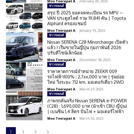
Moo Teerapat A
-
February 20, 2026
ข่าวรถยนต์
สรุป ปี 2025 ยอดจดทะเบียน รถ MPV –
VAN ประตูสไลด์ รวม 19,841 คัน | Toyota
Alphard ครองแชมป์
Moo Teerapat A
-
January 19, 2026
ข่าวรถยนต์
Nissan SERENA C28 Minorchange เปิดตัว
แล้ว ! เริ่มขายในญี่ปุ่น กุมภาพันธ์ 2026
ปรับดีไซน์เล็กน้อย
Moo Teerapat A
-
December 18, 2025
ข่าวรถยนต์
ราคาคาดการณ์จำหน่าย ZEEKR 009
รถไฟฟ้า100% : 2,7xx,000 บาท | รุ่นย่อย
ใหม่ วิ่งระยะ 712 km. มอเตอร์เดี่ยว 2WD
Moo Teerapat A
-
March 27, 2025
ข่าวรถยนต์
ภาพรถคันจริง Nissan SERENA e-POWER
(C28) : 1,690,000 บาท (นำเข้า CBU ญี่ปุ่น)
| เบนซิน 1.4 ลิตร ปั่นไฟ + มอเตอร์ไฟฟ้า
Moo Teerapat A
-
March 26, 2025
1
2
3