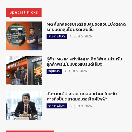
Special Picks
MG ลั่นกลองรบ! เตรียมลุยชิงส่วนแบ่งตลาด
รถยนต์กลุ่มไฮบริดเพิ่มขึ้น
August 5, 2026
รายงานพิเศษ
รู้จัก “MG IM Privilege” สิทธิพิเศษสำหรับ
ลูกค้าพรีเมี่ยมของแบรนด์เอ็มจี
August 5, 2026
สกู๊ปพิเศษ
สัมภาษณ์ประธานไทยฮอนด้าคนใหม่กับ
ภารกิจปั้นตลาดมอเตอร์ไซค์ไฟฟ้า
August 4, 2026
รายงานพิเศษ