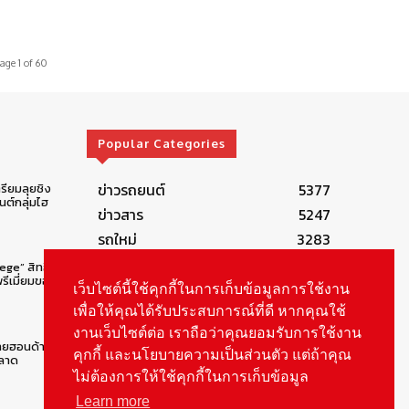
age 1 of 60
Popular Categories
ข่าวรถยนต์
5377
รียมลุยชิง
ต์กลุ่มไฮ
ข่าวสาร
5247
รถใหม่
3283
ข่าวประชาสัมพันธ์
2149
lege” สิทธิ
รีเมี่ยมของ
Smart Life
554
เว็บไซต์นี้ใช้คุกกี้ในการเก็บข้อมูลการใช้งาน
Technology
541
เพื่อให้คุณได้รับประสบการณ์ที่ดี หากคุณใช้
งานเว็บไซต์ต่อ เราถือว่าคุณยอมรับการใช้งาน
Autolife Lifestyle
490
ทยฮอนด้าคน
คุกกี้ และนโยบายความเป็นส่วนตัว แต่ถ้าคุณ
Vehicle
389
ตลาด
ไม่ต้องการให้ใช้คุกกี้ในการเก็บข้อมูล
Learn more