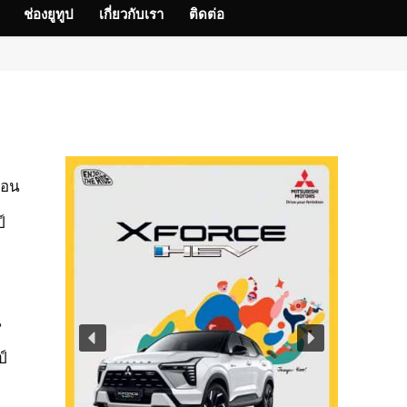
ช่องยูทูป
เกี่ยวกับเรา
ติดต่อ
ือน
์
น
์