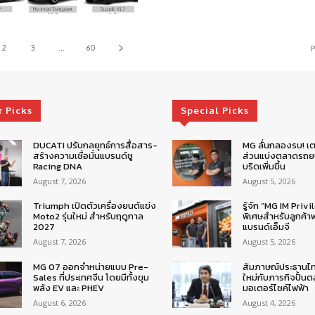
2
3
...
60
P
r Picks
Special Picks
DUCATI ปรับกลยุทธ์การสื่อสาร-
MG ลั่นกลองรบ! เต
สร้างความเชื่อมั่นแบรนด์ชู
ส่วนแบ่งตลาดรถยน
Racing DNA
บริดเพิ่มขึ้น
August 7, 2026
August 5, 2026
Triumph เปิดตัวเครื่องยนต์แข่ง
รู้จัก “MG IM Privi
Moto2 รุ่นใหม่ สำหรับฤดูกาล
พิเศษสำหรับลูกค้าพ
2027
แบรนด์เอ็มจี
August 7, 2026
August 5, 2026
MG 07 ออกจำหน่ายแบบ Pre-
สัมภาษณ์ประธานไ
Sales ที่ประเทศจีน โดยมีทั้งขุม
ใหม่กับภารกิจปั้น
พลัง EV และ PHEV
มอเตอร์ไซค์ไฟฟ้า
August 6, 2026
August 4, 2026