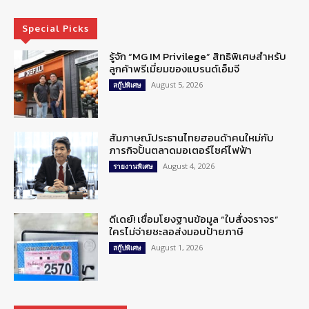
Special Picks
รู้จัก “MG IM Privilege” สิทธิพิเศษสำหรับ
ลูกค้าพรีเมี่ยมของแบรนด์เอ็มจี
August 5, 2026
สกู๊ปพิเศษ
สัมภาษณ์ประธานไทยฮอนด้าคนใหม่กับ
ภารกิจปั้นตลาดมอเตอร์ไซค์ไฟฟ้า
August 4, 2026
รายงานพิเศษ
ดีเดย์! เชื่อมโยงฐานข้อมูล “ใบสั่งจราจร”
ใครไม่จ่ายชะลอส่งมอบป้ายภาษี
August 1, 2026
สกู๊ปพิเศษ