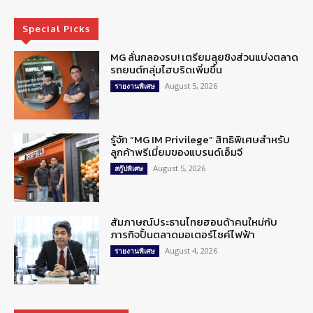
Special Picks
MG ลั่นกลองรบ! เตรียมลุยชิงส่วนแบ่งตลาด
รถยนต์กลุ่มไฮบริดเพิ่มขึ้น
August 5, 2026
รายงานพิเศษ
รู้จัก “MG IM Privilege” สิทธิพิเศษสำหรับ
ลูกค้าพรีเมี่ยมของแบรนด์เอ็มจี
August 5, 2026
สกู๊ปพิเศษ
สัมภาษณ์ประธานไทยฮอนด้าคนใหม่กับ
ภารกิจปั้นตลาดมอเตอร์ไซค์ไฟฟ้า
August 4, 2026
รายงานพิเศษ