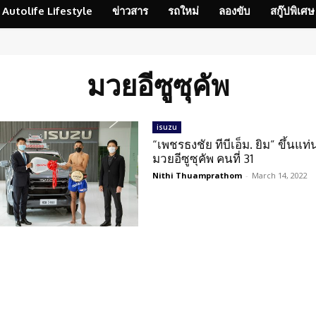
Autolife Lifestyle
ข่าวสาร
รถใหม่
ลองขับ
สกู๊ปพิเศษ
มวยอีซูซุคัพ
isuzu
“เพชรธงชัย ทีบีเอ็ม. ยิม” ขึ้นแท
มวยอีซูซุคัพ คนที่ 31
Nithi Thuamprathom
-
March 14, 2022