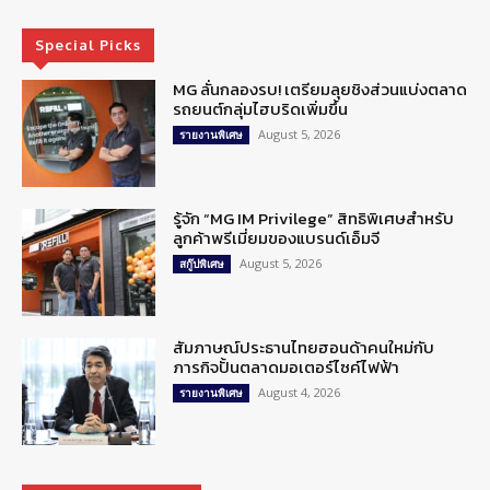
Special Picks
MG ลั่นกลองรบ! เตรียมลุยชิงส่วนแบ่งตลาด
รถยนต์กลุ่มไฮบริดเพิ่มขึ้น
August 5, 2026
รายงานพิเศษ
รู้จัก “MG IM Privilege” สิทธิพิเศษสำหรับ
ลูกค้าพรีเมี่ยมของแบรนด์เอ็มจี
August 5, 2026
สกู๊ปพิเศษ
สัมภาษณ์ประธานไทยฮอนด้าคนใหม่กับ
ภารกิจปั้นตลาดมอเตอร์ไซค์ไฟฟ้า
August 4, 2026
รายงานพิเศษ