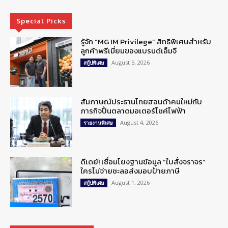
Special Picks
รู้จัก “MG IM Privilege” สิทธิพิเศษสำหรับ
ลูกค้าพรีเมี่ยมของแบรนด์เอ็มจี
August 5, 2026
สกู๊ปพิเศษ
สัมภาษณ์ประธานไทยฮอนด้าคนใหม่กับ
ภารกิจปั้นตลาดมอเตอร์ไซค์ไฟฟ้า
August 4, 2026
รายงานพิเศษ
ดีเดย์! เชื่อมโยงฐานข้อมูล “ใบสั่งจราจร”
ใครไม่จ่ายชะลอส่งมอบป้ายภาษี
August 1, 2026
สกู๊ปพิเศษ