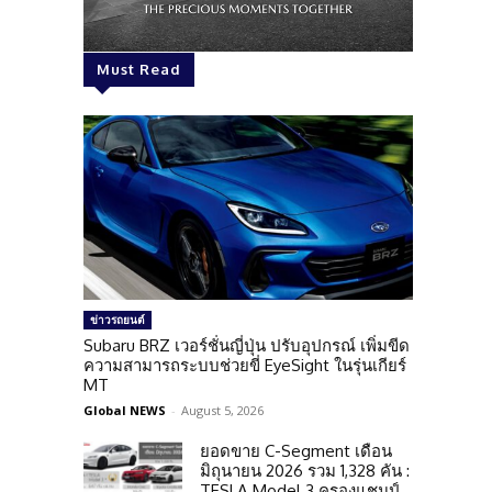
Must Read
ข่าวรถยนต์
Subaru BRZ เวอร์ชั่นญี่ปุ่น ปรับอุปกรณ์ เพิ่มขีด
ความสามารถระบบช่วยขี่ EyeSight ในรุ่นเกียร์
MT
Global NEWS
-
August 5, 2026
ยอดขาย C-Segment เดือน
มิถุนายน 2026 รวม 1,328 คัน :
TESLA Model 3 ครองแชมป์