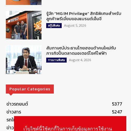
รู้จัก “MG IM Privilege” สิทธิพิเศษสำหรับ
ลูกค้าพรีเมี่ยมของแบรนด์เอ็มจี
August 5, 2026
สกู๊ปพิเศษ
สัมภาษณ์ประธานไทยฮอนด้าคนใหม่กับ
ภารกิจปั้นตลาดมอเตอร์ไซค์ไฟฟ้า
August 4, 2026
รายงานพิเศษ
Popular Categories
ข่าวรถยนต์
5377
ข่าวสาร
5247
รถใหม่
3283
ข่าวประชาสัมพันธ์
2149
เว็บไซต์นี้ใช้คุกกี้ในการเก็บข้อมูลการใช้งาน