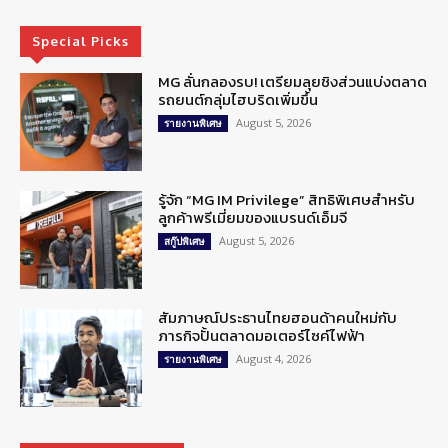
Special Picks
MG ลั่นกลองรบ! เตรียมลุยชิงส่วนแบ่งตลาด
รถยนต์กลุ่มไฮบริดเพิ่มขึ้น
August 5, 2026
รายงานพิเศษ
รู้จัก “MG IM Privilege” สิทธิพิเศษสำหรับ
ลูกค้าพรีเมี่ยมของแบรนด์เอ็มจี
August 5, 2026
สกู๊ปพิเศษ
สัมภาษณ์ประธานไทยฮอนด้าคนใหม่กับ
ภารกิจปั้นตลาดมอเตอร์ไซค์ไฟฟ้า
August 4, 2026
รายงานพิเศษ