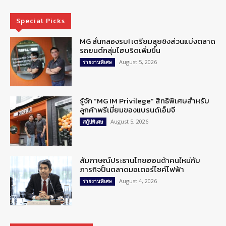
Special Picks
MG ลั่นกลองรบ! เตรียมลุยชิงส่วนแบ่งตลาด
รถยนต์กลุ่มไฮบริดเพิ่มขึ้น
August 5, 2026
รายงานพิเศษ
รู้จัก “MG IM Privilege” สิทธิพิเศษสำหรับ
ลูกค้าพรีเมี่ยมของแบรนด์เอ็มจี
August 5, 2026
สกู๊ปพิเศษ
สัมภาษณ์ประธานไทยฮอนด้าคนใหม่กับ
ภารกิจปั้นตลาดมอเตอร์ไซค์ไฟฟ้า
August 4, 2026
รายงานพิเศษ