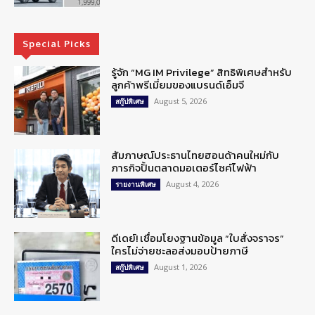
Special Picks
รู้จัก “MG IM Privilege” สิทธิพิเศษสำหรับ
ลูกค้าพรีเมี่ยมของแบรนด์เอ็มจี
August 5, 2026
สกู๊ปพิเศษ
สัมภาษณ์ประธานไทยฮอนด้าคนใหม่กับ
ภารกิจปั้นตลาดมอเตอร์ไซค์ไฟฟ้า
August 4, 2026
รายงานพิเศษ
ดีเดย์! เชื่อมโยงฐานข้อมูล “ใบสั่งจราจร”
ใครไม่จ่ายชะลอส่งมอบป้ายภาษี
August 1, 2026
สกู๊ปพิเศษ