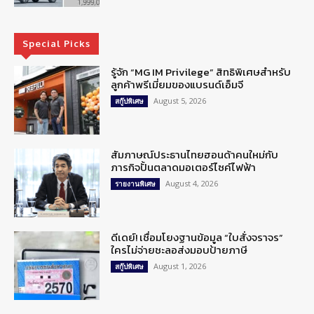
Special Picks
รู้จัก “MG IM Privilege” สิทธิพิเศษสำหรับ
ลูกค้าพรีเมี่ยมของแบรนด์เอ็มจี
August 5, 2026
สกู๊ปพิเศษ
สัมภาษณ์ประธานไทยฮอนด้าคนใหม่กับ
ภารกิจปั้นตลาดมอเตอร์ไซค์ไฟฟ้า
August 4, 2026
รายงานพิเศษ
ดีเดย์! เชื่อมโยงฐานข้อมูล “ใบสั่งจราจร”
ใครไม่จ่ายชะลอส่งมอบป้ายภาษี
August 1, 2026
สกู๊ปพิเศษ