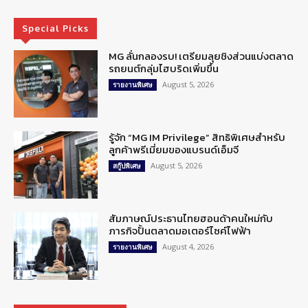
Special Picks
MG ลั่นกลองรบ! เตรียมลุยชิงส่วนแบ่งตลาด
รถยนต์กลุ่มไฮบริดเพิ่มขึ้น
August 5, 2026
รายงานพิเศษ
รู้จัก “MG IM Privilege” สิทธิพิเศษสำหรับ
ลูกค้าพรีเมี่ยมของแบรนด์เอ็มจี
August 5, 2026
สกู๊ปพิเศษ
สัมภาษณ์ประธานไทยฮอนด้าคนใหม่กับ
ภารกิจปั้นตลาดมอเตอร์ไซค์ไฟฟ้า
August 4, 2026
รายงานพิเศษ