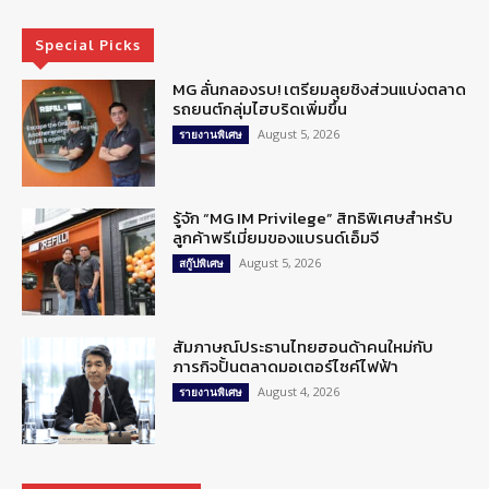
Special Picks
MG ลั่นกลองรบ! เตรียมลุยชิงส่วนแบ่งตลาด
รถยนต์กลุ่มไฮบริดเพิ่มขึ้น
August 5, 2026
รายงานพิเศษ
รู้จัก “MG IM Privilege” สิทธิพิเศษสำหรับ
ลูกค้าพรีเมี่ยมของแบรนด์เอ็มจี
August 5, 2026
สกู๊ปพิเศษ
สัมภาษณ์ประธานไทยฮอนด้าคนใหม่กับ
ภารกิจปั้นตลาดมอเตอร์ไซค์ไฟฟ้า
August 4, 2026
รายงานพิเศษ