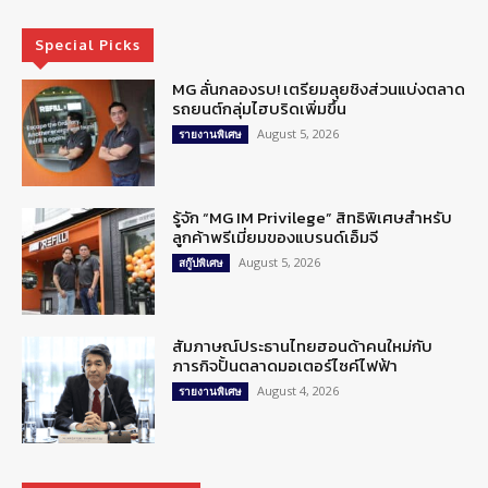
Special Picks
MG ลั่นกลองรบ! เตรียมลุยชิงส่วนแบ่งตลาด
รถยนต์กลุ่มไฮบริดเพิ่มขึ้น
August 5, 2026
รายงานพิเศษ
รู้จัก “MG IM Privilege” สิทธิพิเศษสำหรับ
ลูกค้าพรีเมี่ยมของแบรนด์เอ็มจี
August 5, 2026
สกู๊ปพิเศษ
สัมภาษณ์ประธานไทยฮอนด้าคนใหม่กับ
ภารกิจปั้นตลาดมอเตอร์ไซค์ไฟฟ้า
August 4, 2026
รายงานพิเศษ