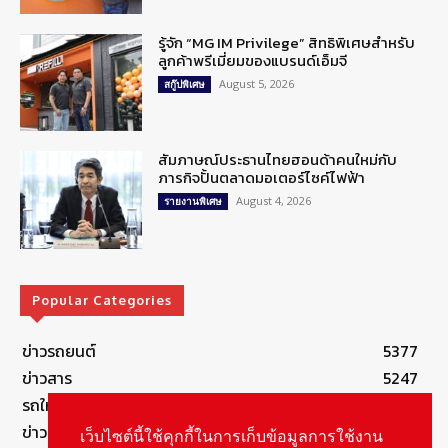
รู้จัก “MG IM Privilege” สิทธิพิเศษสำหรับ
ลูกค้าพรีเมี่ยมของแบรนด์เอ็มจี
August 5, 2026
สกู๊ปพิเศษ
สัมภาษณ์ประธานไทยฮอนด้าคนใหม่กับ
ภารกิจปั้นตลาดมอเตอร์ไซค์ไฟฟ้า
August 4, 2026
รายงานพิเศษ
Popular Categories
ข่าวรถยนต์
5377
ข่าวสาร
5247
รถใหม่
3283
ข่าวประชาสัมพันธ์
2149
เว็บไซต์นี้ใช้คุกกี้ในการเก็บข้อมูลการใช้งาน