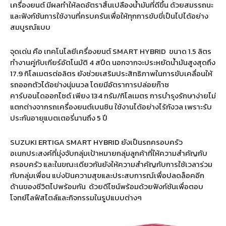
เครื่องยนต์ มีผลทำให้ลดอัตราสิ้นเปลืองน้ำมันที่ดีขึ้น ด้วยสมรรถนะ
และฟังก์ชันการใช้งานที่ครบครันเพื่อให้ทุกการขับขี่เป็นไปได้อย่าง
สมบูรณ์แบบ
จุดเด่น คือ เทคโนโลยีเครื่องยนต์ SMART HYBRID
ขนาด 1.5 ลิตร
ทำงานคู่กับเกียร์อัตโนมัติ 4 สปีด นอกจากจะประหยัดน้ำมันสูงสุดถึง
17.9 กิโลเมตรต่อลิตร ยังช่วยเสริมประสิทธิภาพในการขับเคลื่อนให้
รถออกตัวได้อย่างนุ่มนวล โดยมีอัตราการปล่อยก๊าซ
คาร์บอนไดออกไซด์ เพียง 134 กรัม/กิโลเมตร การบำรุงรักษาง่ายไม่
แตกต่างจากรถเครื่องยนต์เบนซิน ใช้งานได้อย่างไร้กังวล เพราะรับ
ประกันอายุแบตเตอรี่นานถึง 5 ปี
SUZUKI ERTIGA SMART HYBRID ยังเป็นรถครอบครัว
อเนกประสงค์ที่มุ่งจับกลุ่มเป้าหมายกลุ่มลูกค้าที่ให้ความสำคัญกับ
ครอบครัว และในขณะเดียวกันยังให้ความสำคัญกับการใช้เวลาร่วม
กับกลุ่มเพื่อน แบ่งปันความสุขและประสบการณ์เพื่อปลดล็อคอีก
ด้านของชีวิตไปพร้อมกัน
ด้วยดีไซน์พร้อมด้วยฟังก์ชันเพื่อตอบ
โจทย์ไลฟ์สไตล์และกิจกรรมในรูปแบบต่างๆ