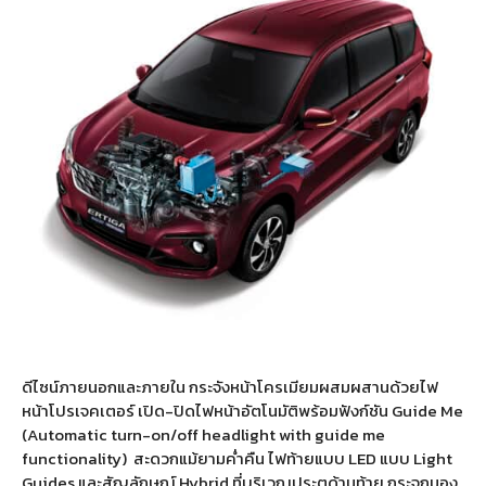
ดีไซน์ภายนอกและภายใน กระจังหน้าโครเมียมผสมผสานด้วยไฟ
หน้าโปรเจคเตอร์ เปิด-ปิดไฟหน้าอัตโนมัติพร้อมฟังก์ชัน Guide Me
(Automatic turn-on/off headlight with guide me
functionality)
สะดวกแม้ยามค่ำคืน ไฟท้ายแบบ LED แบบ Light
Guides และสัญลักษณ์ Hybrid ที่บริเวณประตูด้านท้าย กระจกมอง