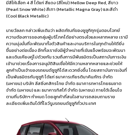
มีสีให้เลือก 4 สี ได้แก่ สีแดง (สีใหม่) Mellow Deep Red, สีขาว
(Pearl Snow White) สีเทา (Metallic Magna Gray) และสีดำ
(Cool Black Metallic)
นายวัลลภ กล่าวเพิ่มเติมว่า ผลิตภัณฑ์ของซูซูกิทุกรุ่นตอบโจทย์
ความต้องการของกลุ่มผู้บริโภคได้อย่างตรงใจและหลากหลาย เรามี
ความมุ่งมั่นที่จะพัฒนาทั้งตัวสินค้าและงานบริการในทุกด้านให้ดียิ่ง
ขึ้นอย่างต่อเนื่อง อีกทั้งเรายังมีผู้จำหน่ายที่เข้มแข็งพร้อมจะพัฒนา
และเดินเคียงคู่ไปด้วยกัน รวมถึงการมีพันธมิตรเป็นสถาบันการเงิน
เข้ามาช่วยเรื่องการอนุมัติสินเชื่อให้มีความหลากหลายและช่วยให้
ลูกค้าเป็นเจ้าของรถยนต์ซูซูกิได้สะดวกยิ่งขึ้น โดยสถาบันการเงินที่
เป็นพันธมิตรกับซูซูกิ ได้แก่ ธนาคารเกียรตินาคินภัทร จำกัด
(มหาชน) บริษัท ลีสซิ่งกสิกรไทย จำกัด ธนาคารทหารไทยธนชาต
จำกัด (มหาชน) และ ธนาคารทิสโก้ จำกัด (มหาชน) ภายใต้เงื่อนไข
ตามที่บริษัทฯ กำหนด โดยลูกค้าที่สนใจสามารถสอบถามราย
ละเอียดเพิ่มเติมได้ที่โชว์รูมรถยนต์ซูซูกิทั่วประเทศ