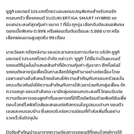
ซูซูกิ มอเตอร์ (ประเทศไทย) มอบแคมเปญพิเศษสำหรับคนรัก
ครอบครัว ซื้อรถยนต์ SUZUKI ERTIGA SMART HYBRID รถ
อเนกประสงค์สุดคุ้มค่า ขนาด 7 ที่นั่ง ทุกรุ่น เลือกรับข้อเสนอพิเศษ
ดอกเบี้ยพิเศษ 0.99% หรือผ่อนเริ่มต้นเดือนละ 5,888 บาท หรือ
เลือกผ่อนนานสูงสุดถึง 99 เดือน
นายวัลลภ ตรีฤกษ์งาม รองประธานกรรมการบริหาร บริษัท ซูซูกิ
มอเตอร์ (ประเทศไทย) จำกัด กล่าวว่า ‘ซูซูกิ’ ได้ชื่อว่าเป็นแบรนด์
รถยนต์ที่มุ่งมั่นนำเสนอสินค้าที่มีความคุ้มค่า คุ้มราคา อีกทั้งยังมี
รถยนต์หลายรุ่นเพื่อเป็นทางเลือกให้ลูกค้ามาอย่างต่อเนื่อง โดย
เฉพาะอย่างยิ่งสังคมไทยยังคงให้ความสำคัญกับครอบครัวและใน
ขณะเดียวกันยังให้ความสำคัญกับการใช้เวลาร่วมกับกลุ่มเพื่อน รัก
ความสนุก ชอบเข้าสังคม เรามีกลุ่มรถอเนกประสงค์ไว้ตอบรับต่อ
ความต้องการของลูกค้าที่มองหารถที่มีดีไซน์พร้อมด้วยฟังก์ชันเพื่อ
ตอบโจทย์ไลฟ์สไตล์และสนองต่อกิจกรรมในรูปแบบต่างๆ ของตัว
เองและคนรอบข้าง ซึ่งสอดรับต่อความนิยมที่กำลังเพิ่มขึ้นอย่าง
รวดเร็วในปัจจุบัน
ปัจจัยสำคัญน่าจะมาจากความต้องการรถยนต์ที่ตอบโจทย์การใช้