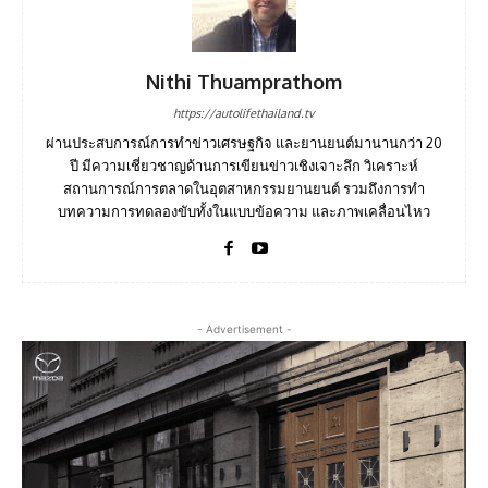
Nithi Thuamprathom
https://autolifethailand.tv
ผ่านประสบการณ์การทำข่าวเศรษฐกิจ และยานยนต์มานานกว่า 20
ปี มีความเชี่ยวชาญด้านการเขียนข่าวเชิงเจาะลึก วิเคราะห์
สถานการณ์การตลาดในอุตสาหกรรมยานยนต์ รวมถึงการทำ
บทความการทดลองขับทั้งในแบบข้อความ และภาพเคลื่อนไหว
- Advertisement -