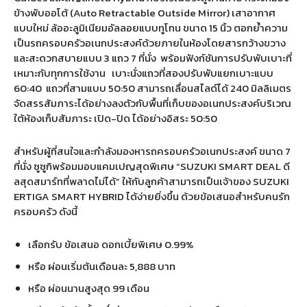
ข้างพับออโต้ (Auto Retractable Outside Mirror) เสาอากาศ
แบบใหม่ ล้ออะลูมิเนียมอัลลอยแบบทูโทน ขนาด 15 นิ้ว ตอกย้ำความ
เป็นรถครอบครัวอเนกประสงค์ด้วยภายในห้องโดยสารกว้างขวาง
และสะดวกสบายแบบ 3 แถว 7 ที่นั่ง
พร้อมฟังก์ชันการปรับพับเบาะที่
เหมาะกับทุกการใช้งาน
เบาะนั่งแถวที่สองปรับพับแยกเบาะแบบ
60:40
แถวที่สามแบบ 50:50 สามารถเลื่อนสไลด์ได้ 240 มิลลิเมตร
จัดสรรสัมภาระได้อย่างลงตัวกับพื้นที่เก็บของอเนกประสงค์บริเวณ
ใต้ห้องเก็บสัมภาระ เปิด-ปิด ได้อย่างอิสระ 50:50
สำหรับผู้ที่สนใจและกำลังมองหารถครอบครัวอเนกประสงค์ ขนาด 7
ที่นั่ง ซูซูกิพร้อมมอบแคมเปญสุดพิเศษ “SUZUKI SMART DEAL ดี
ลสุดสมาร์ทที่พลาดไม่ได้” ให้กับลูกค้าสามารถเป็นเจ้าของ SUZUKI
ERTIGA SMART HYBRID ได้ง่ายยิ่งขึ้น ด้วยข้อเสนอสำหรับคนรัก
ครอบครัว ดังนี้
เลือกรับ ข้อเสนอ ดอกเบี้ยพิเศษ 0.99%
หรือ ผ่อนเริ่มต้นเดือนละ 5,888 บาท
หรือ ผ่อนนานสูงสุด 99 เดือน