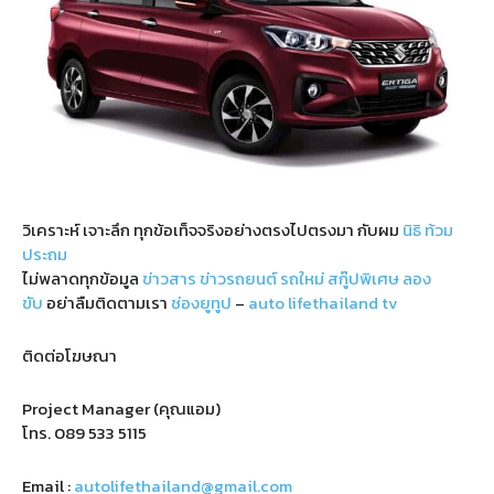
วิเคราะห์ เจาะลึก ทุกข้อเท็จจริงอย่างตรงไปตรงมา กับผม
นิธิ ท้วม
ประถม
ไม่พลาดทุกข้อมูล
ข่าวสาร
ข่าวรถยนต์
รถใหม่
สกู๊ปพิเศษ
ลอง
ขับ
อย่าลืมติดตามเรา
ช่องยูทูป
–
auto lifethailand tv
ติดต่อโฆษณา
Project Manager (คุณแอม)
โทร.
089 533 5115
Email :
autolifethailand@gmail.com