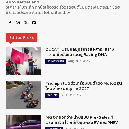
Autolifethailand
วิเคราะห์ เจาะลึก ทุกข้อเท็จจริง รีวิวรถยนต์แบบตรงไปตรงมา โดย
นิธิ ท้วมประถม Autolifethailand.tv.
Editor Picks
DUCATI ปรับกลยุทธ์การสื่อสาร-สร้าง
ความเชื่อมั่นแบรนด์ชู Racing DNA
August 7, 2026
รายงานพิเศษ
Triumph เปิดตัวเครื่องยนต์แข่ง Moto2 รุ่น
ใหม่ สำหรับฤดูกาล 2027
August 7, 2026
Vehicle
MG 07 ออกจำหน่ายแบบ Pre-Sales ที่
ประเทศจีน โดยมีทั้งขุมพลัง EV และ PHEV
August 6, 2026