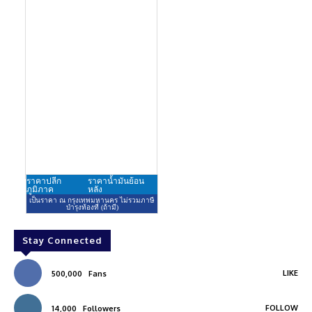
Stay Connected
LIKE
500,000
Fans
FOLLOW
14,000
Followers