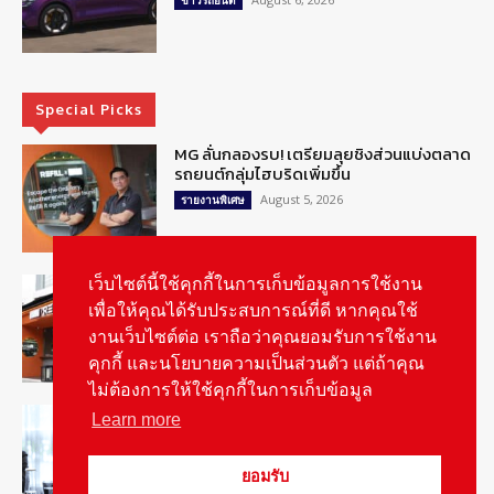
ข่าวรถยนต์
Special Picks
MG ลั่นกลองรบ! เตรียมลุยชิงส่วนแบ่งตลาด
รถยนต์กลุ่มไฮบริดเพิ่มขึ้น
August 5, 2026
รายงานพิเศษ
รู้จัก “MG IM Privilege” สิทธิพิเศษสำหรับ
เว็บไซต์นี้ใช้คุกกี้ในการเก็บข้อมูลการใช้งาน
ลูกค้าพรีเมี่ยมของแบรนด์เอ็มจี
เพื่อให้คุณได้รับประสบการณ์ที่ดี หากคุณใช้
August 5, 2026
สกู๊ปพิเศษ
งานเว็บไซต์ต่อ เราถือว่าคุณยอมรับการใช้งาน
คุกกี้ และนโยบายความเป็นส่วนตัว แต่ถ้าคุณ
ไม่ต้องการให้ใช้คุกกี้ในการเก็บข้อมูล
สัมภาษณ์ประธานไทยฮอนด้าคนใหม่กับ
Learn more
ภารกิจปั้นตลาดมอเตอร์ไซค์ไฟฟ้า
August 4, 2026
รายงานพิเศษ
ยอมรับ