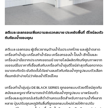
สตีเบล เอลทรอน
เพิ่มความสะดวกสบาย ประหยัดพื้นที่
ดีไซน์ลงตัว
กับห้องน้ำของคุณ
สตีเบล เอลทรอน ผู้เชี่ยวชาญด้านน้ำในประเทศไทย และผู้นำตลาด
เครื่องทำน้ำอุ่น เครื่องทำน้ำร้อน เครื่องกรองน้ำ ปั๊มน้ำ ฮีทปั๊มและ
เครื่องเป่ามือจากประเทศเยอรมนี ขยายไลน์ผลิตภัณฑ์คุณภาพจาก
เยอรมนีในราคาที่เอื้อมถึงกับเครื่องทำน้ำอุ่นดีไซน์ล่าสุดที่นอกจากจะ
ขนาดกะทัดรัด ยังติดตั้งได้อย่างลงตัวกับห้องน้ำทุกรูปแบบตัวเลือก
ที่แมทช์เข้าง่ายไม่ว่าห้องน้ำดีไซน์ไหน
เครื่องทำน้ำอุ่นรุ่น DE BLACK SERIES ถูกออกแบบด้วยดีไซน์สุดทัน
สมัยและหรูหราที่สามารถเข้าได้กับห้องน้ำทุกรูปแบบ มาพร้อมตัว
เครื่องและอุปกรณ์เสริมสีดำด้านครบเซ็ตสำหรับการอาบน้ำที่หลาก
หลาย ปุ่มปรับอุณหภูมิกันลื่นที่ถูกออกแบบใหม่ช่วยให้การปรับ