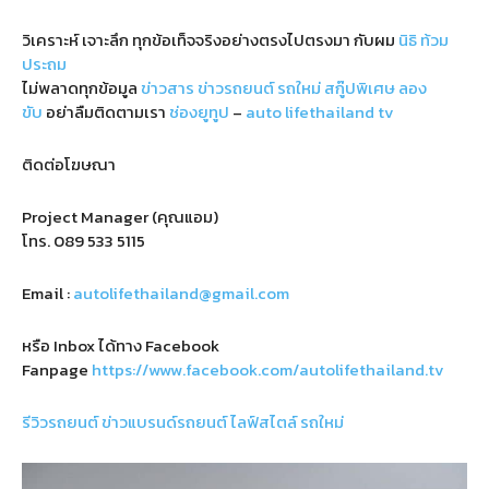
วิเคราะห์ เจาะลึก ทุกข้อเท็จจริงอย่างตรงไปตรงมา กับผม
นิธิ ท้วม
ประถม
ไม่พลาดทุกข้อมูล
ข่าวสาร
ข่าวรถยนต์
รถใหม่
สกู๊ปพิเศษ
ลอง
ขับ
อย่าลืมติดตามเรา
ช่องยูทูป
–
auto lifethailand tv
ติดต่อโฆษณา
Project Manager (คุณแอม)
โทร.
089 533 5115
Email :
autolifethailand@gmail.com
หรือ Inbox ได้ทาง Facebook
Fanpage
https://www.facebook.com/autolifethailand.tv
รีวิวรถยนต์
ข่าวแบรนด์รถยนต์
ไลฟ์สไตล์
รถใหม่