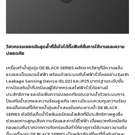
วิศวกรรมเยอรมันสุดล้ำที่มั่นใจได้ทั้งฟังก์ชั่นการใช้งานและความ
ปลอดภัย
เครื่องทำน้ำอุ่นรุ่น DE BLACK SERIES ผลิตจากวัสดุที่มีความแข็ง
แรงและเป็นฉนวนไฟฟ้า พร้อมด้วยระบบกันไฟฟ้ารั่วไหลอย่าง Earth
Leakage Sensing Device (ELSD) และ IP25 มาตรฐานระดับชั้น
การป้องกันน้ำที่ปกป้องผู้ใช้จากกระแสไฟฟ้ารั่วได้อย่างมี
ประสิทธิภาพ และยังเพิ่มความปลอดภัยขณะอาบน้ำด้วยระบบการ
ป้องกันน้ำลวกและความร้อนสูงเกิน เพราะมีระบบควบคุมความร้อน
สองขั้นตอนที่ให้สายน้ำอุ่นสม่ำเสมอในขณะอาบน้ำ DE BLACK
SERIES ยังมีถังเก็บน้ำโพลิเมอร์คอมโพสิตที่มีประสิทธิภาพสูงซึ่ง
ช่วยลดการสูญเสียความร้อนและการใช้ไฟฟ้า เมื่อผนวกกับหม้อต้ม
ทองแดงที่ปราศจากการกัดกร่อนจึงทําให้อายุการใช้งานยาวนานยิ่ง
ขึ้น เครื่องรุ่น DE BLACK SERIES เป็นผลิตภัณฑ์ใหม่ที่ทั้งคุ้มค่าและ