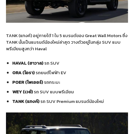
TANK (แทงค์) อยู่ภายใต้ 1 ใน 5 แบรนด์ของ Great Wall Motors ซึ่ง
TANK นั้นเป็นแบรนด์น้องใหม่ล่าสุด วางตัวอยู่ในกลุ่ม SUV แบบ
พรีเมียมสูงกว่า Haval
HAVAL (ฮาวาล)
รถ SUV
ORA (โอรา)
รถยนต์ไฟฟ้า EV
POER (โพเออร์)
รถกระบะ
WEY (เวย์)
รถ SUV แบบพรีเมียม
TANK (แทงค์)
รถ SUV Premium แบรนด์น้องใหม่