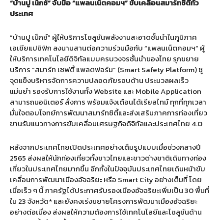
“บ้านปู เน็กซ์” จับมือ “แพลนเน็ตคอมฯ” ขับเคลื่อนสมาร์ทซิตี้ทั่ว
ประเทศ
“บ้านปู เน็กซ์” ผู้ให้บริการโซลูชันพลังงานสะอาดชั้นนำในภูมิภาค
เอเชียแปซิฟิก ลงนามสานต่อความร่วมมือกับ “แพลนเน็ตคอมฯ” ผู้
ให้บริการเทคโนโลยีดิจิทัลแบบครบวงจรชั้นนำของไทย รุกขยาย
บริการ “สมาร์ท เซฟตี้ แพลตฟอร์ม” (Smart Safety Platform) ชู
จุดแข็งบริหารจัดการความปลอดภัยรอบด้าน ประมวลผลเร็ว
แม่นยำ รองรับการใช้งานทั้ง Website และ Mobile Application
สามารถมอนิเตอร์ สั่งการ พร้อมแจ้งเตือนได้เรียลไทม์ ทุกที่ทุกเวลา
มั่นใจตอบโจทย์การพัฒนาสมาร์ทซิตี้และส่งเสริมภาคการท่องเที่ยว
ขานรับแนวทางการขับเคลื่อนเศรษฐกิจดิจิทัลและประเทศไทย 4.0
หลังจากประเทศไทยเปิดประเทศอย่างเต็มรูปแบบเมื่อช่วงกลางปี
2565 ส่งผลให้นักท่องเที่ยวทั้งชาวไทยและชาวต่างชาติเดินทางท่อง
เที่ยวในประเทศไทยมากขึ้น อีกทั้งในปัจจุบันประเทศไทยเดินหน้าขับ
เคลื่อนการพัฒนาเมืองอัจฉริยะ หรือ Smart City อย่างเต็มที่ โดย
เมื่อเร็ว ๆ นี้ ภาครัฐได้ประกาศรับรองเมืองอัจฉริยะเพิ่มเป็น 30 พื้นที่
ใน 23 จังหวัด* และยังคงเร่งขยายโครงการพัฒนาเมืองอัจฉริยะ
อย่างต่อเนื่อง ส่งผลให้ความต้องการใช้เทคโนโลยีและโซลูชันด้าน