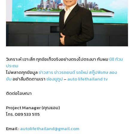
วิเคราะห์ เจาะลึก ทุกข้อเท็จจริงอย่างตรงไปตรงมา กับผม
นิธิ ท้วม
ประถม
ไม่พลาดทุกข้อมูล
ข่าวสาร
ข่าวรถยนต์
รถใหม่
สกู๊ปพิเศษ
ลอง
ขับ
อย่าลืมติดตามเรา
ช่องยูทูป
–
auto lifethailand tv
ติดต่อโฆษณา
Project Manager (คุณแอม)
โทร.
089 533 5115
Email :
autolifethailand@gmail.com