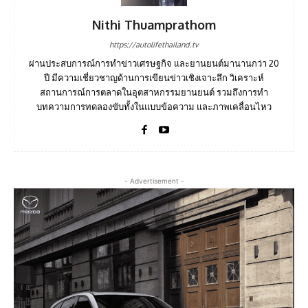
Nithi Thuamprathom
https://autolifethailand.tv
ผ่านประสบการณ์การทำข่าวเศรษฐกิจ และยานยนต์มานานกว่า 20
ปี มีความเชี่ยวชาญด้านการเขียนข่าวเชิงเจาะลึก วิเคราะห์
สถานการณ์การตลาดในอุตสาหกรรมยานยนต์ รวมถึงการทำ
บทความการทดลองขับทั้งในแบบข้อความ และภาพเคลื่อนไหว
- Advertisement -