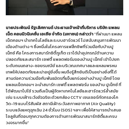
นายประพัฒน์ รัฐเลิศกานต์ ประธานเจ้าหน้าที่บริหาร บริษัท แพลน
เน็ต คอมมิวนิเคชั่น เอเชีย จำกัด (มหาชน) กล่าวว่า
“ที่ผ่านมา แพลน
เน็ตคอมฯ นำเทคโนโลยีและระบบฮาร์ดแวร์ ไปสนับสนุนการพัฒนา
เมืองด้านต่าง ๆ ซึ่งหนึ่งในโครงการแฟล็กชิพที่ร่วมมือกับบ้านปู
เน็กซ์ คือ โครงการสมาร์ทซิตี้ภูเก็ต เราได้นำอุปกรณ์ด้านความ
ปลอดภัยและสมาร์ท เซฟตี้ แพลตฟอร์มของบ้านปู เน็กซ์ เข้าไปยก
ระดับถนนถลาง-ซอยรมณีย์ และบริเวณเทศบาลและแหลมพรหม
เทพให้ปลอดภัยและน่าอยู่ยิ่งขึ้น ผมจึงรู้สึกยินดีเป็นอย่างยิ่งที่ได้
สานต่อความร่วมมือกับพันธมิตรที่แข็งแกร่งอย่างบ้านปู เน็กซ์ โดย
แพลนเน็ตคอมฯ จะนำสมาร์ท เซฟตี้ แพลตฟอร์ม ของบ้าน ปูเน็กซ์ ที่
ได้พัฒนาไปใช้ รวมถึงเป็นผู้จัดหาเทคโนโลยีและฮาร์ดแวร์ล้ำสมัย
เช่น ระบบเฝ้าระวังอัจฉริยะด้วยกล้อง CCTV เซนเซอร์คัดกรองโค
วิด-19 แบบไร้สัมผัส สถานีเฝ้าระวังสภาพอากาศ (Air Quality)
ระบบแจ้งแหตุฉุกเฉิน 24 ชั่วโมง (SOS) ฯลฯ เพื่อให้สามารถนำเสนอ
โซลูชันที่ตอบทุกความต้องการด้านการพัฒนาสมาร์ทซิตี้และครบ
วงจรมากขึ้น”