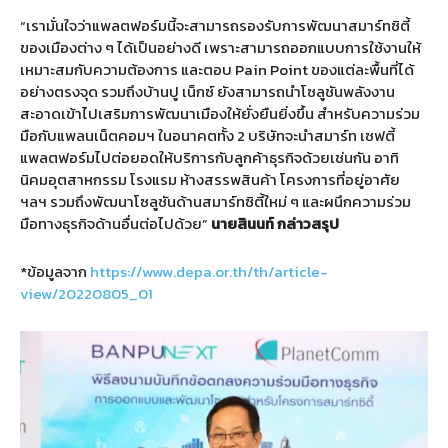
“เรามั่นใจว่าแพลตฟอร์มนี้จะสามารถรองรับการพัฒนาสมาร์ทซิตี้
ของเมืองต่าง ๆ ได้เป็นอย่างดี เพราะสามารถออกแบบการใช้งานให้
เหมาะสมกับความต้องการ และตอบ Pain Point ของแต่ละพื้นที่ได้
อย่างตรงจุด รวมถึงบ้านปู เน็กซ์ ยังสามารถนำโซลูชันพลังงาน
สะอาดเข้าไปเสริมการพัฒนาเมืองให้ยั่งยืนยิ่งขึ้น สำหรับความร่วม
มือกับแพลนเน็ตคอมฯ ในอนาคตทั้ง 2 บริษัทจะนำสมาร์ท เซฟตี้
แพลตฟอร์มไปต่อยอดให้บริการกับลูกค้าธุรกิจด้วยเช่นกัน อาทิ
นิคมอุตสาหกรรม โรงแรม ห้างสรรพสินค้า โครงการที่อยู่อาศัย
ฯลฯ รวมถึงพัฒนาโซลูชันด้านสมาร์ทซิตี้ใหม่ ๆ และผนึกความร่วม
มือทางธุรกิจด้านอื่นต่อไปด้วย”
นายสินนท์ กล่าวสรุป
*ข้อมูลจาก
https://www.depa.or.th/th/article-
view/20220805_01