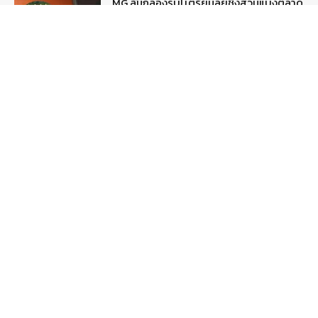
MG ลั่นกลองรบ! เตรียมลุยชิงส่วนแบ่งตลาด
รถยนต์กลุ่มไฮบริดเพิ่มขึ้น
August 5, 2026
รายงานพิเศษ
รู้จัก “MG IM Privilege” สิทธิพิเศษสำหรับ
ลูกค้าพรีเมี่ยมของแบรนด์เอ็มจี
August 5, 2026
สกู๊ปพิเศษ
Popular Categories
ข่าวรถยนต์
5383
ข่าวสาร
5253
รถใหม่
3288
ข่าวประชาสัมพันธ์
2150
Smart Life
555
Technology
541