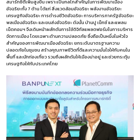
สมาร์ทซิตี้เพิ่มสูงขึ้น เพราะเป็นกลไกสำคัญในการพัฒนาเมือง
อัจฉริยะทั้ง 7 ด้าน ได้แก่ สิ่งแวดล้อมอัจฉริยะ พลังงานอัจฉริยะ
เศรษฐกิจอัจฉริยะ การดำรงชีวิตอัจฉริยะ การบริหารภาครัฐอัจฉริยะ
พลเมืองอัจฉริยะ และขนส่งอัจฉริยะ ดังนั้น บ้านปู เน็กซ์ และแพลน
เน็ตคอมฯ จึงเดินหน้าผลักดันการใช้ดิจิทัลแพลตฟอร์มในการบริหาร
จัดการเมือง โดยเฉพาะด้านความปลอดภัย ซึ่งถือเป็นหนึ่งในหัวใจ
สำคัญของการพัฒนาเมืองอัจฉริยะ ยกระดับมาตรฐานความ
ปลอดภัยในชุมชน สร้างคุณภาพชีวิตที่ดีและความมั่นใจให้กับคนใน
พื้นที่ และนักท่องเที่ยว รวมถึงผลักดันให้เมืองน่าอยู่ และช่วยกระตุ้น
เศรษฐกิจให้กับประเทศไทย