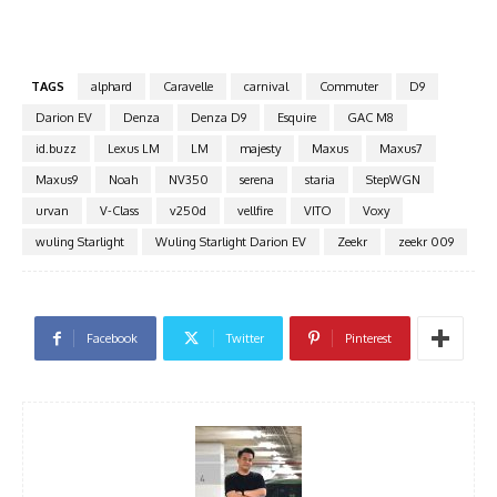
TAGS
alphard
Caravelle
carnival
Commuter
D9
Darion EV
Denza
Denza D9
Esquire
GAC M8
id.buzz
Lexus LM
LM
majesty
Maxus
Maxus7
Maxus9
Noah
NV350
serena
staria
StepWGN
urvan
V-Class
v250d
vellfire
VITO
Voxy
wuling Starlight
Wuling Starlight Darion EV
Zeekr
zeekr 009
Facebook
Twitter
Pinterest