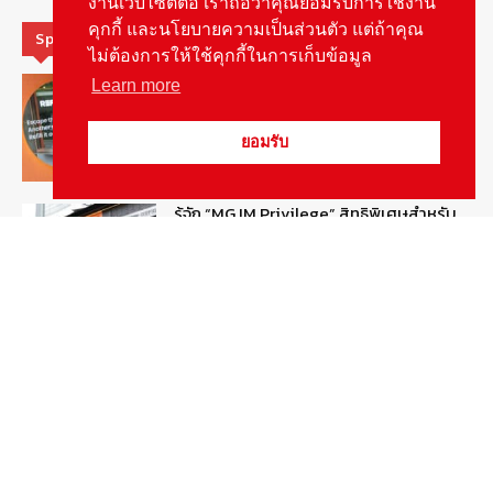
งานเว็บไซต์ต่อ เราถือว่าคุณยอมรับการใช้งาน
คุกกี้ และนโยบายความเป็นส่วนตัว แต่ถ้าคุณ
Special Picks
ไม่ต้องการให้ใช้คุกกี้ในการเก็บข้อมูล
MG ลั่นกลองรบ! เตรียมลุยชิงส่วนแบ่งตลาด
Learn more
รถยนต์กลุ่มไฮบริดเพิ่มขึ้น
August 5, 2026
รายงานพิเศษ
ยอมรับ
รู้จัก “MG IM Privilege” สิทธิพิเศษสำหรับ
ลูกค้าพรีเมี่ยมของแบรนด์เอ็มจี
August 5, 2026
สกู๊ปพิเศษ
สัมภาษณ์ประธานไทยฮอนด้าคนใหม่กับ
ภารกิจปั้นตลาดมอเตอร์ไซค์ไฟฟ้า
August 4, 2026
รายงานพิเศษ