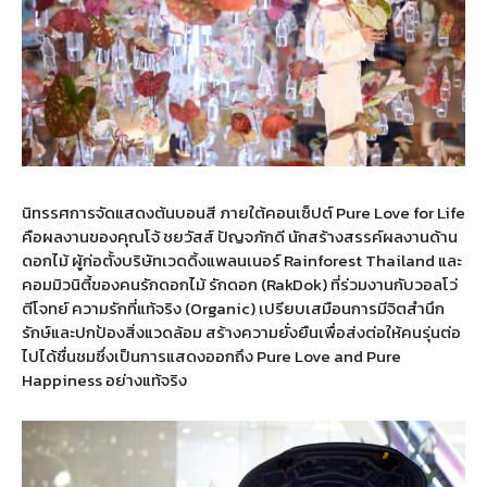
นิทรรศการจัดแสดงต้นบอนสี ภายใต้คอนเซ็ปต์ Pure Love for Life
คือผลงานของคุณโจ้ ชยวัสส์ ปัญจภักดี นักสร้างสรรค์ผลงานด้าน
ดอกไม้ ผู้ก่อตั้งบริษัทเวดดิ้งแพลนเนอร์ Rainforest Thailand และ
คอมมิวนิตี้ของคนรักดอกไม้ รักดอก (RakDok) ที่ร่วมงานกับวอลโว่
ตีโจทย์ ความรักที่แท้จริง (Organic) เปรียบเสมือนการมีจิตสำนึก
รักษ์และปกป้องสิ่งแวดล้อม สร้างความยั่งยืนเพื่อส่งต่อให้คนรุ่นต่อ
ไปได้ชื่นชมซึ่งเป็นการแสดงออกถึง Pure Love and Pure
Happiness อย่างแท้จริง