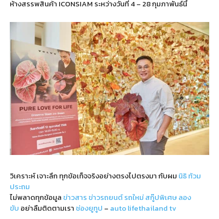
ห้างสรรพสินค้า ICONSIAM ระหว่างวันที่ 4 – 28 กุมภาพันธ์นี้
วิเคราะห์ เจาะลึก ทุกข้อเท็จจริงอย่างตรงไปตรงมา กับผม
นิธิ ท้วม
ประถม
ไม่พลาดทุกข้อมูล
ข่าวสาร
ข่าวรถยนต์
รถใหม่
สกู๊ปพิเศษ
ลอง
ขับ
อย่าลืมติดตามเรา
ช่องยูทูป
–
auto lifethailand tv