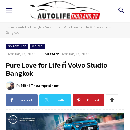
Home
Autolife Lifestyle
Smart Life
Pure Love for Life ที่ Volvo Studio
Bangkok
SMART LIFE
VOLVO
February 12, 2023
Updated:
February 12, 2023
Pure Love for Life ที่ Volvo Studio
Bangkok
By
Nithi Thuamprathom
Facebook
Twitter
Pinterest