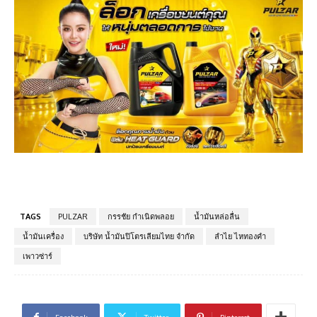
TAGS
PULZAR
กรรชัย กำเนิดพลอย
น้ำมันหล่อลื่น
น้ำมันเครื่อง
บริษัท น้ำมันปิโตรเลียมไทย จำกัด
ลำไย ไหทองคำ
เพาวซ่าร์