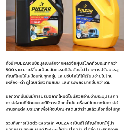
ทั้งนี้
PULZAR
นข้อมูลเชิงลึกจากผลวิจัยผู้บริโภคทั่วประเทศกว่า
500
ราย มาเปลี่ยนเป็นนวัตกรรมที่จับต้องได้ โดยการปรับบรรจุ
ภัณฑ์ใหม่ให้เหมือนกันทุกกลุ่ม และปรับโลโก้ให้เรียบง่ายในโทน
เหลือง
–
ดำ ดูโฉบเฉี่ยว ทันสมัย
และทรงพลัง มากขึ้นกว่าเดิม
นอกจากนั้นยังมีการปรับฉลากใหม่ดีไซน์สวยอ่านง่ายระบุประเภท
การใช้งานที่ชัดเจนและวิธีการเลือกน้ำมันเครื่องให้เหมาะกับการใช้
งานรถแต่ละประเภทเพื่อให้จบปัญหาเดินเข้าร้านแล้วเลือกซื้อไม่ถูก
รวมถึงการเปิดตัว
Captain PULZAR
เป็นฮีโร่สัญลักษณ์ผู้นำ
นวัตกรรมของแบรนด์
Pulzar
ให้ผู้บริโภครับรู้ได้ถึงประสิทธิภาพ