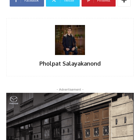
Facebook
Twitter
Pinterest
Pholpat Salayakanond
- Advertisement -