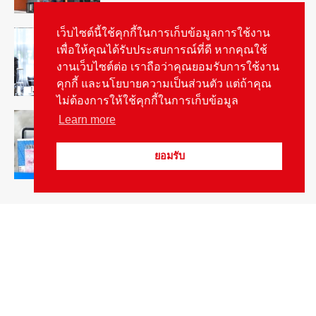
สัมภาษณ์ประธานไทยฮอนด้าคนใหม่กับ
เว็บไซต์นี้ใช้คุกกี้ในการเก็บข้อมูลการใช้งาน
ภารกิจปั้นตลาดมอเตอร์ไซค์ไฟฟ้า
เพื่อให้คุณได้รับประสบการณ์ที่ดี หากคุณใช้
August 4, 2026
รายงานพิเศษ
งานเว็บไซต์ต่อ เราถือว่าคุณยอมรับการใช้งาน
คุกกี้ และนโยบายความเป็นส่วนตัว แต่ถ้าคุณ
ไม่ต้องการให้ใช้คุกกี้ในการเก็บข้อมูล
ดีเดย์! เชื่อมโยงฐานข้อมูล “ใบสั่งจราจร”
Learn more
ใครไม่จ่ายชะลอส่งมอบป้ายภาษี
August 1, 2026
สกู๊ปพิเศษ
ยอมรับ
Popular Categories
ข่าวรถยนต์
5374
ข่าวสาร
5242
รถใหม่
3280
ข่าวประชาสัมพันธ์
2148