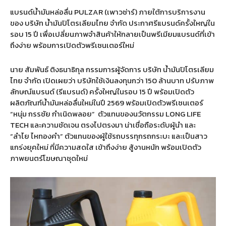
แบรนด์น้ำมันหล่อลื่น
PULZAR (
เพาวซ่าร์
)
ภายใต้การบริการงาน
ของ บริษัท น้ำมันปิโตรเลียมไทย จำกัด ประกาศรีแบรนด์ครั้งใหญ่ใน
รอบ
15
ปี เพื่อเปลี่ยนภาพจำสินค้าให้กลายเป็นพรีเมียมแบรนด์ที่เข้า
ถึงง่าย พร้อมการเปิดตัวพรีเซนเตอร์ใหม่
นาย สัมพันธ์ ติงธนาธิกุล กรรมการผู้จัดการ บริษัท น้ำมันปิโตรเลียม
ไทย จำกัด เปิดเผยว่า บริษัทใช้เงินลงทุนกว่า
150
ล้านบาท ปรับภาพ
ลักษณ์แบรนด์
(
รีแบรนด์
)
ครั้งใหญ่ในรอบ
15
ปี พร้อมเปิดตัว
ผลิตภัณฑ์น้ำมันหล่อลื่นใหม่ในปี
2569
พร้อมเปิดตัวพรีเซนเตอร์
“
หนุ่ม กรรชัย กำเนิดพลอย
”
ตัวแทนของนวัตกรรม
LONG LIFE
TECH
และความชัดเจน ตรงไปตรงมา น่าเชื่อถือระดับผู้นำ และ
“
ลำไย ไหทองคำ
”
ตัวแทนของผู้ใช้รถบรรทุกรถกระบะ และเป็นสาว
แกร่งยุคใหม่ ที่มีความสดใส เข้าถึงง่าย สู้งานหนัก พร้อมเปิดตัว
ภาพยนตร์โฆษณาชุดใหม่