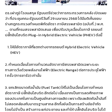
ดร
.
เผ่าภูมิ โรจนสกุล รัฐมนตรีช่วยว่าการกระทรวงการคลัง เปิดเผย
ว่า ที่ประชุมคณะรัฐมนตรีวันที่
29
เมษายน
2568
ได้มีมติเห็นชอบ
ร่างกฎกระทรวงกำหนดพิกัดอัตรา ภาษีสรรพสามิต
(
ฉบับที่
..)
พ
.
ศ
.
….
ตามที่กรมสรรพสามิตเสนอ เพื่อปรับปรุงเงื่อนไขภาษี รถยนต์
ปลั๊กอินไฮบริด
Plug-in Hybrid Electric Vehicle (PHEV) ดังนี้
ให้มีอัตราภาษีที่แตกต่างจากรถยนต์
Hybrid Electric Vehicle
(HEV)
2.
กำหนดเงื่อนไขการคำนวณอัตราภาษีสรรพสามิตเฉพาะระยะ
ทางการวิ่งด้วยพลังงานไฟฟ้า
(Electric Range)
ต่อการประจุไฟฟ้า
1
ครั้ง
(
การชาร์จ
)
เท่านั้น
3.
ยกเลิกขนาดถังน้ำมัน
(Fuel Tank)
ให้ไม่เป็นเงื่อนไขการกำหนด
อัตราภาษี
ปลั๊กอินไฮบริด
อีกต่อไป เนื่องจากเป็นการลดศักยภาพ
ของประเทศในการเป็นศูนย์กลางการผลิต เพราะต้องผลิตถังน้ำมันที่
ไม่สอดคล้องกับมาตรฐานสากล อีกทั้งยังเป็นการสร้างข้อจำกัด
โดยไม่จำเป็น สร้างภาระแก่ประชาชน และทำให้
ปลั๊กอินไฮบริด
ไม่ได้