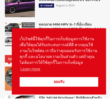
August 6, 2026
ข่าวรถยนต์
ยอดขาย MINI MPV 6-7 ที่นั่ง เดือน
มิถุนายน 2026 รวม 1,020 คัน : Mitsubishi
Xpander ครองแชมป์
August 6, 2026
เว็บไซต์นี้ใช้คุกกี้ในการเก็บข้อมูลการใช้งาน
ข่าวรถยนต์
เพื่อให้คุณได้รับประสบการณ์ที่ดี หากคุณใช้
งานเว็บไซต์ต่อ เราถือว่าคุณยอมรับการใช้งาน
คุกกี้ และนโยบายความเป็นส่วนตัว แต่ถ้าคุณ
Special Picks
ไม่ต้องการให้ใช้คุกกี้ในการเก็บข้อมูล
MG ลั่นกลองรบ! เตรียมลุยชิงส่วนแบ่งตลาด
Learn more
รถยนต์กลุ่มไฮบริดเพิ่มขึ้น
August 5, 2026
รายงานพิเศษ
ยอมรับ
รู้จัก “MG IM Privilege” สิทธิพิเศษสำหรับ
ลูกค้าพรีเมี่ยมของแบรนด์เอ็มจี
August 5, 2026
สกู๊ปพิเศษ