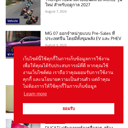
ใหม่ สำหรับฤดูกาล 2027
August 7, 2026
Vehicle
MG 07 ออกจำหน่ายแบบ Pre-Sales ที่
ประเทศจีน โดยมีทั้งขุมพลัง EV และ PHEV
August 6, 2026
ข่าวรถยนต์
เว็บไซต์นี้ใช้คุกกี้ในการเก็บข้อมูลการใช้งาน
เพื่อให้คุณได้รับประสบการณ์ที่ดี หากคุณใช้
งานเว็บไซต์ต่อ เราถือว่าคุณยอมรับการใช้งาน
Related News
คุกกี้ และนโยบายความเป็นส่วนตัว แต่ถ้าคุณ
ไม่ต้องการให้ใช้คุกกี้ในการเก็บข้อมูล
ข่าวสาร
Learn more
‘เอกนิติ’ เล็งออกมาตรการใหม่ลดภาษี
รถยนต์ไฟฟ้าหนุนแข่งขันเป็นธรรม
August 7, 2026
ยอมรับ
รายงานพิเศษ
DUCATI ปรับกลยุทธ์การสื่อสาร-สร้าง