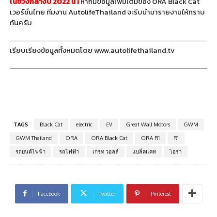
ในช่วงกลางปี 2022 นี้ !
หากมีข้อมูลเพิ่มเติมของ ORA Black Cat
เวอร์ชั่นไทย ทีมงาน AutolifeThailand จะรีบนำมารายงานให้ทราบ
กันครับ
เรียบเรียงข้อมูลทั้งหมดโดย www.autolifethailand.tv
TAGS
Black Cat
electric
EV
Great Wall Motors
GWM
GWM Thailand
ORA
ORA Black Cat
ORA R1
R1
รถยนต์ไฟฟ้า
รถไฟฟ้า
เกรท วอลล์
แบล็คแคท
โอร่า
Facebook
Twitter
Pinterest