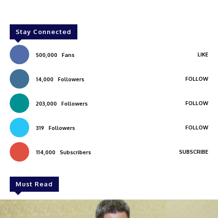
Stay Connected
LIKE
500,000
Fans
FOLLOW
14,000
Followers
FOLLOW
203,000
Followers
FOLLOW
319
Followers
SUBSCRIBE
114,000
Subscribers
Must Read