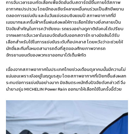
การจับเวลารอบคัดเลือกเพื่อจัดอันดับสตาร์ตมีขึ้นภายใต้สภาพ
อากาศแปรปรวน โดยมีกองเชียร์หลายหมื่นคนร่วมเป็นสักขีพยาน
ตลอดการแข่งขัน และในวันแข่งรอบชิงแชมป์ สภาพอากาศที่มี
เมฆมากและครึ้มฟ้าครึ้มฝนส่งผลให้การเลือกใช้ยางยิ่งกลายเป็น
ปัจจัยสำคัญในการคว้าชัยชนะ รถแรงอย่างดูคาติยังคงได้เปรียบ
จากผลการจับเวลาในรอบจัดอันดับออกสตาร์ท ยางมิชลินได้รับ
เลือกสำหรับใช้ในการแข่งขันระดับท็อปคลาส โดยหวังว่าจะช่วยให้
นักขี่และทีมทั้งหมดสามารถดึงที่สุดของศักยภาพจากรถ
จักรยานยนต์ของพวกเขาออกมาได้เต็มพิกัด
เนื่องจากสภาพอากาศในประเทศไทยช่วงเดือนตุลาคมนั้นมีความไม่
แน่นอนเพราะยังอยู่ในฤดูมรสุม โดยสภาพอากาศที่เปียกชื้นส่งผลก
ระทบต่อการแข่งขันอย่างมาก มิชลินตระหนักถึงปัจจัยดังกล่าวดี จึง
นำยางรุ่น MICHELIN Power Rain ออกมาให้เลือกใช้ในครั้งนี้ด้วย