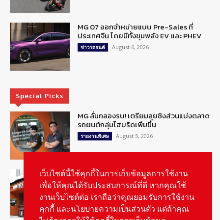
MG 07 ออกจำหน่ายแบบ Pre-Sales ที่
ประเทศจีน โดยมีทั้งขุมพลัง EV และ PHEV
August 6, 2026
ข่าวรถยนต์
Special Picks
MG ลั่นกลองรบ! เตรียมลุยชิงส่วนแบ่งตลาด
รถยนต์กลุ่มไฮบริดเพิ่มขึ้น
August 5, 2026
รายงานพิเศษ
รู้จัก “MG IM Privilege” สิทธิพิเศษสำหรับ
เว็บไซต์นี้ใช้คุกกี้ในการเก็บข้อมูลการใช้งาน
ลูกค้าพรีเมี่ยมของแบรนด์เอ็มจี
เพื่อให้คุณได้รับประสบการณ์ที่ดี หากคุณใช้
August 5, 2026
สกู๊ปพิเศษ
งานเว็บไซต์ต่อ เราถือว่าคุณยอมรับการใช้งาน
คุกกี้ และนโยบายความเป็นส่วนตัว แต่ถ้าคุณ