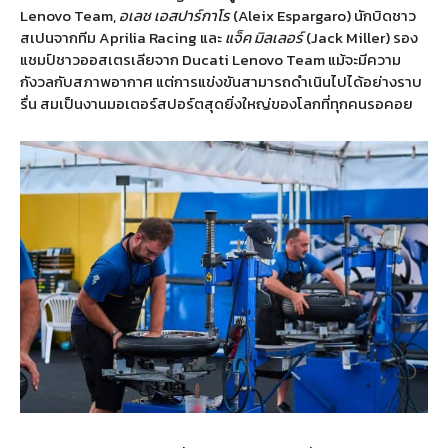
Lenovo Team,
อเลช เอสปาร์กาโร
(Aleix Espargaro) นักบิดชาว
สเปนจากทีม Aprilia Racing และ
แจ็ค มิลเลอร์
(Jack Miller) รอง
แชมป์ชาวออสเตรเลียจาก Ducati Lenovo Team แม้จะมีความ
กังวลกับสภาพอากาศ แต่การแข่งขันสามารถดำเนินไปได้อย่างราบ
รื่น สมเป็นงานมอเตอร์สปอร์ตสุดยิ่งใหญ่ของโลกที่ทุกคนรอคอย