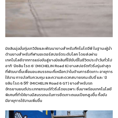
มิชลินมุ่งมั่นทุ่มเทวิจัยและพัฒนายางสำหรับศึกโมโตจีพี ในฐานะผู้นำ
ด้านยางสำหรับกีฬามอเตอร์สปอร์ตระดับโลก โดยส่งผ่าน
เทคโนโลยีจากการแข่งขันสู่ยางมิชลินที่ใช้ขับขี่ในชีวิตประจำวันทั่วไป
อาทิ ‘มิชลิน โรด 6’ (MICHELIN Road 6) ยางสปอร์ตทัวริ่งรุ่นล่าสุด
ที่พัฒนาขึ้นเพื่อมอบสมรรถนะที่เหนือกว่าในด้านการยึดเกาะ อายุการ
ใช้งาน การบังคับควบคุม และความสะดวกสบายขณะขับขี่ และ ‘มิ
ชลิน โรด 6 จีที’ (MICHELIN Road 6 GT) ยางสำหรับรถ
จักรยานยนต์ประเภทแกรนด์ทัวริ่งโดยเฉพาะ ซึ่งมาพร้อมเทคโนโลยี
พิเศษที่ทำให้ยางมีสมรรถนะในการยึดเกาะถนนเปียกสูงขึ้น ทั้งยัง
มีอายุการใช้งานเพิ่มขึ้น