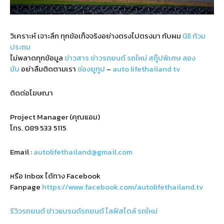
วิเคราะห์ เจาะลึก ทุกข้อเท็จจริงอย่างตรงไปตรงมา กับผม
นิธิ ท้วม
ประถม
ไม่พลาดทุกข้อมูล
ข่าวสาร
ข่าวรถยนต์
รถใหม่
สกู๊ปพิเศษ
ลอง
ขับ
อย่าลืมติดตามเรา
ช่องยูทูป
–
auto lifethailand tv
ติดต่อโฆษณา
Project Manager (คุณแอม)
โทร.
089 533 5115
Email :
autolifethailand@gmail.com
หรือ Inbox ได้ทาง Facebook
Fanpage
https://www.facebook.com/autolifethailand.tv
รีวิวรถยนต์
ข่าวแบรนด์รถยนต์
ไลฟ์สไตล์
รถใหม่