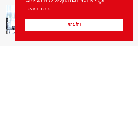
ไม่ต้องการให้ใช้คุกกี้ในการเก็บข้อมูล
สัมภาษณ์ประธานไทยฮอนด้าคนใหม่กับ
Learn more
ภารกิจปั้นตลาดมอเตอร์ไซค์ไฟฟ้า
August 4, 2026
รายงานพิเศษ
ยอมรับ
Popular Categories
ข่าวรถยนต์
5377
ข่าวสาร
5247
รถใหม่
3283
ข่าวประชาสัมพันธ์
2149
Smart Life
554
Technology
541
Autolife Lifestyle
490
Vehicle
389