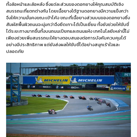
ทั้งล้อหน้าและล้อหลัง ซึ่งแต่ละส่วนของดอกยางให้คุณสมบัติเชิง
สมรรถนะที่แตกต่างกัน โดยเนื้อยางใต้ฐานดอกยางมีความแข็งกว่า
จึงให้ความมั่นคงขณะเข้าโค้ง ขณะที่เนื้อยางส่วนบนของดอกยางซึ่ง
สัมผัสพื้นผิวถนนจะนุ่มกว่าจึงยึดเกาะได้เป็นเยี่ยม ทั้งยังช่วยให้ขับขี่
ได้ระยะทางมากขึ้นทั้งบนถนนเปียกและถนนแห้ง เทคโนโลยีเหล่านี้ไม่
เพียงช่วยเพิ่มสมรรถนะให้ยางตอบสนองต่อการบังคับควบคุมได้
อย่างมีประสิทธิภาพ แต่ยังส่งผลให้ขับขี่ได้อย่างสนุกเร้าใจและ
ปลอดภัย