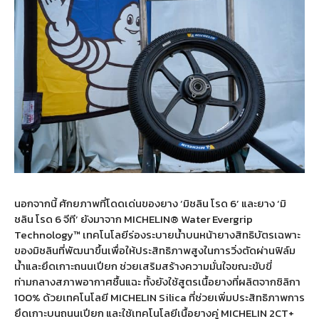
นอกจากนี้ ศักยภาพที่โดดเด่นของยาง ‘มิชลิน โรด 6’ และยาง ‘มิ
ชลิน โรด 6 จีที’ ยังมาจาก MICHELIN® Water Evergrip
Technology™ เทคโนโลยีร่องระบายน้ำบนหน้ายางสิทธิบัตรเฉพาะ
ของมิชลินที่พัฒนาขึ้นเพื่อให้ประสิทธิภาพสูงในการวิ่งตัดผ่านฟิล์ม
น้ำและยึดเกาะถนนเปียก ช่วยเสริมสร้างความมั่นใจขณะขับขี่
ท่ามกลางสภาพอากาศชื้นแฉะ ทั้งยังใช้สูตรเนื้อยางที่ผลิตจากซิลิกา
100% ด้วยเทคโนโลยี MICHELIN Silica ที่ช่วยเพิ่มประสิทธิภาพการ
ยึดเกาะบนถนนเปียก และใช้เทคโนโลยีเนื้อยางคู่ MICHELIN 2CT+