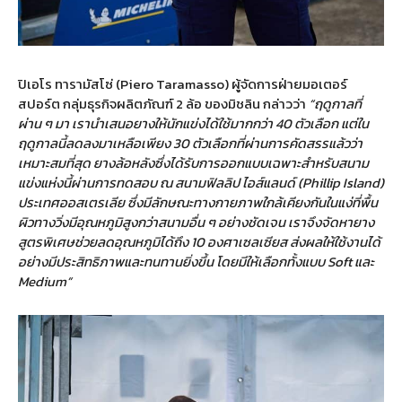
ปิเอโร ทารามัสโซ่ (Piero Taramasso) ผู้จัดการฝ่ายมอเตอร์
สปอร์ต กลุ่มธุรกิจผลิตภัณฑ์ 2 ล้อ ของมิชลิน กล่าวว่า
“ฤดูกาลที่
ผ่าน ๆ มา เรานำเสนอยางให้นักแข่งได้ใช้มากกว่า 40 ตัวเลือก แต่ใน
ฤดูกาลนี้ลดลงมาเหลือเพียง 30 ตัวเลือกที่ผ่านการคัดสรรแล้วว่า
เหมาะสมที่สุด ยางล้อหลังซึ่งได้รับการออกแบบเฉพาะสำหรับสนาม
แข่งแห่งนี้ผ่านการทดสอบ ณ สนามฟิลลิป ไอส์แลนด์ (Phillip Island)
ประเทศออสเตรเลีย ซึ่งมีลักษณะทางกายภาพใกล้เคียงกันในแง่ที่พื้น
ผิวทางวิ่งมีอุณหภูมิสูงกว่าสนามอื่น ๆ อย่างชัดเจน เราจึงจัดหายาง
สูตรพิเศษช่วยลดอุณหภูมิได้ถึง 10 องศาเซลเซียส ส่งผลให้ใช้งานได้
อย่างมีประสิทธิภาพและทนทานยิ่งขึ้น โดยมีให้เลือกทั้งแบบ Soft และ
Medium”