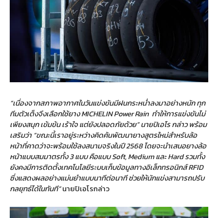
“เนื่องจากสภาพอากาศในวันแข่งขันมีฝนกระหน่ำลงมาอย่างหนัก ทุก
ทีมตัวเต็งจึงเลือกใช้ยาง MICHELIN Power Rain
ทำให้การแข่งขันไม่
เพียงสนุก เข้มข้น เร้าใจ แต่ยังปลอดภัยด้วย” นายปิเอโร กล่าว พร้อม
เสริมว่า “ขณะนี้เราอยู่ระหว่างคิดค้นพัฒนายางสูตรใหม่สำหรับล้อ
หน้าที่คาดว่าจะพร้อมใช้ลงสนามจริงในปี 2568 โดยจะนำเสนอยางล้อ
หน้าแบบสมมาตรทั้ง 3 แบบ คือแบบ Soft, Medium และ Hard รวมทั้ง
ยังคงมีการติดตั้งเทคโนโลยีระบบเก็บข้อมูลทางอิเล็กทรอนิกส์ RFID
ซึ่งแสดงผลอย่างแม่นยำแบบนาทีต่อนาที ช่วยให้นักแข่งสามารถปรับ
กลยุทธ์ได้ในทันที”
นายปิเอโรกล่าว