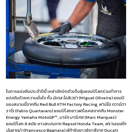
ในการแข่งขันประจำปีนี้ เหล่านักบิดตัวเต็งลุ้นแชมป์โลกร่วมทำการ
แข่งขันด้วยความมั่นใจ ทั้ง
มิเกล โอลิเวร่า
(Miguel Oliveira) แชมป์
ของสนามนี้จากทีม Red Bull KTM Factory Racing,
ฟาบิโอ กวาร์ตา
ราโร
(Fabio Quartararo) แชมป์โลกชาวฝรั่งเศสจากทีม Monster
Energy Yamaha MotoGP™,
มาร์ค มาร์เกซ
(Marc Marquez)
แชมป์โลก 8 สมัย ชาวสเปนจาก Repsol Honda Team,
ฟรานเชสโก
บันยาญ่า
(Francesco Bagnaia) ผู้ท้าชิงชาวอิตาลีจาก Ducati