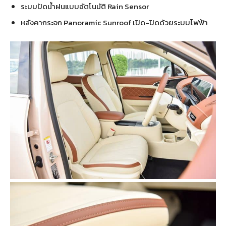
ระบบปัดน้ำฝนแบบอัตโนมัติ Rain Sensor
หลังคากระจก Panoramic Sunroof เปิด-ปิดด้วยระบบไฟฟ้า