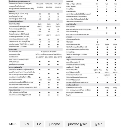
TAGS
BEV
EV
juneyao
juneyao jy air
jy air