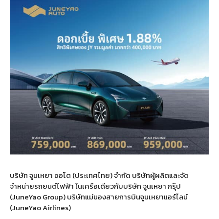
บริษัท จูนเหยา ออโต (ประเทศไทย) จำกัด บริษัทผู้ผลิตและจัด
จำหน่ายรถยนต์ไฟฟ้า ในเครือเดียวกับบริษัท จูนเหยา กรุ๊ป
(JuneYao Group) บริษัทแม่ของสายการบินจูนเหยาแอร์ไลน์
(JuneYao Airlines)