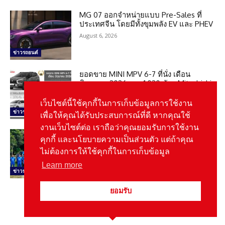
MG 07 ออกจำหน่ายแบบ Pre-Sales ที่
ประเทศจีน โดยมีทั้งขุมพลัง EV และ PHEV
August 6, 2026
ข่าวรถยนต์
ยอดขาย MINI MPV 6-7 ที่นั่ง เดือน
มิถุนายน 2026 รวม 1,020 คัน : Mitsubishi
Xpander ครองแชมป์
เว็บไซต์นี้ใช้คุกกี้ในการเก็บข้อมูลการใช้งาน
August 6, 2026
ข่าวรถยนต์
เพื่อให้คุณได้รับประสบการณ์ที่ดี หากคุณใช้
งานเว็บไซต์ต่อ เราถือว่าคุณยอมรับการใช้งาน
ฟอร์ด ส่ง Ford Ranger Raptor 2 คัน ลุย
คุกกี้ และนโยบายความเป็นส่วนตัว แต่ถ้าคุณ
ศึกออฟโรด AXCR 2026
ไม่ต้องการให้ใช้คุกกี้ในการเก็บข้อมูล
August 6, 2026
Learn more
ข่าวประชาสัมพันธ์
ยอมรับ
Related News