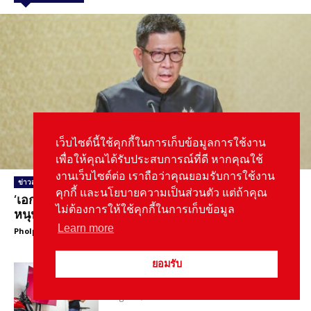
เว็บไซต์นี้ใช้คุกกี้ในการเก็บข้อมูลการใช้งาน
เพื่อให้คุณได้รับประสบการณ์ที่ดี หากคุณใช้
งานเว็บไซต์ต่อ เราถือว่าคุณยอมรับการใช้งาน
ข่าวสาร
คุกกี้ และนโยบายความเป็นส่วนตัว แต่ถ้าคุณ
‘เอกนิติ’ เล็งออกมาตรการใหม่ลดภาษีรถยนต์ไฟฟ้า
ไม่ต้องการให้ใช้คุกกี้ในการเก็บข้อมูล
หนุนแข่งขันเป็นธรรม
Learn more
Pholpat Salayakanond
-
August 7, 2026
ยอมรับ
DUCATI ปรับกลยุทธ์การสื่อสาร-สร้าง
ความเชื่อมั่นแบรนด์ชู Racing DNA
August 7, 2026