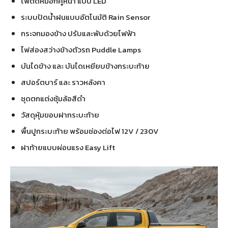
ไฟตัดหมอกคู่หน้า แบบ LED
ระบบปัดน้ำฝนแบบอัตโนมัติ Rain Sensor
กระจกมองข้าง ปรับและพับด้วยไฟฟ้า
ไฟส่องสว่างข้างตัวรถ Puddle Lamps
บันไดข้าง และ บันไดเหยียบข้างกระบะท้าย
สปอร์ตบาร์ และ ราวหลังคา
ชุดตกแต่งซุ้มล้อสีดำ
วัสดุหุ้มขอบฝากระบะท้าย
พื้นปูกระบะท้าย พร้อมช่องต่อไฟ 12V / 230V
ฝาท้ายแบบผ่อนแรง Easy Lift