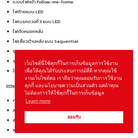
ระบบไฟหน้า Follow-me-home
ไฟท้ายแบบ LED
ไฟเบรกดวงที่ 3 แบบ LED
ไฟตัดหมอกหลัง
ไฟเลี้ยวด้านหลัง แบบ Sequential
ระบบกุญแจ Keyless Entry
ระบบกุญแจ แบบ NFC Card
เว็บไซต์นี้ใช้คุกกี้ในการเก็บข้อมูลการใช้งาน
ใบปัดน้ำฝนแบบ Frameless Viper
เพื่อให้คุณได้รับประสบการณ์ที่ดี หากคุณใช้
งานเว็บไซต์ต่อ เราถือว่าคุณยอมรับการใช้งาน
Interior ภายในห้องโดยสาร
คุกกี้ และนโยบายความเป็นส่วนตัว แต่ถ้าคุณ
ไม่ต้องการให้ใช้คุกกี้ในการเก็บข้อมูล
ภายในห้องโดยสาร โทนสีดำ
Learn more
สวิตซ์ควบคุมเครื่องเสียงบนพวงมาลัย
ยอมรับ
สวิตซ์ควบคุมหน้าจอ Multi-function บนพวงมาลัย
พวงมาลัยพาวเวอร์ไฟฟ้า EPAS