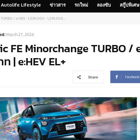
Autolife Lifestyle
ข่าวสาร
รถใหม่
ลองขับ
สกู๊ปพิเศษ
TURBO / e:HEV : 1,039,000 - 1,239,000...
ed:
March 27, 2026
ic FE Minorchange TURBO / e
าท | e:HEV EL+
Facebook
Share