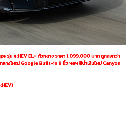
e รุ่น e:HEV EL+ ตัวกลาง ราคา 1,099,000 บาท ถูกลงกว่า
อกลางใหญ่ Google Built-in 9 นิ้ว ฯลฯ สีน้ำเงินใหม่ Canyon
e:HEV)