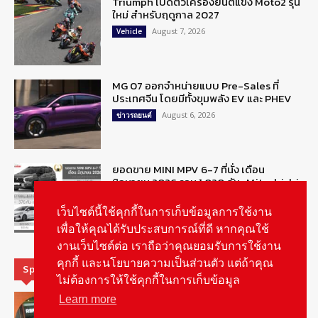
Triumph เปิดตัวเครื่องยนต์แข่ง Moto2 รุ่น
ใหม่ สำหรับฤดูกาล 2027
August 7, 2026
Vehicle
MG 07 ออกจำหน่ายแบบ Pre-Sales ที่
ประเทศจีน โดยมีทั้งขุมพลัง EV และ PHEV
August 6, 2026
ข่าวรถยนต์
ยอดขาย MINI MPV 6-7 ที่นั่ง เดือน
มิถุนายน 2026 รวม 1,020 คัน : Mitsubishi
Xpander ครองแชมป์
August 6, 2026
เว็บไซต์นี้ใช้คุกกี้ในการเก็บข้อมูลการใช้งาน
ข่าวรถยนต์
เพื่อให้คุณได้รับประสบการณ์ที่ดี หากคุณใช้
งานเว็บไซต์ต่อ เราถือว่าคุณยอมรับการใช้งาน
คุกกี้ และนโยบายความเป็นส่วนตัว แต่ถ้าคุณ
Special Picks
ไม่ต้องการให้ใช้คุกกี้ในการเก็บข้อมูล
MG ลั่นกลองรบ! เตรียมลุยชิงส่วนแบ่งตลาด
Learn more
รถยนต์กลุ่มไฮบริดเพิ่มขึ้น