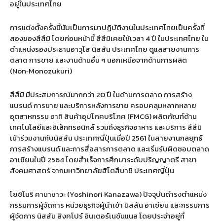
อยู่ในประเทศไทย
การแต่งตั้งครั้งนี้นับเป็นการมาปฏิบัติงานในประเทศไทยเป็นครั้งที่
สองของสึสึมิ โดยก่อนหน้านี้ สึสึมิเคยใช้เวลา
4
ปี ในประเทศไทย ใน
ตำแหน่งรองประธานอาวุโส นิสสัน ประเทศไทย ดูแลสายงานการ
ตลาด การขาย และงานด้านอื่น ๆ นอกเหนือจากด้านการผลิต
(Non‑Monozukuri)
สึสึมิ มีประสบการณ์มากกว่า
20
ปี ในด้านการตลาด การสร้าง
แบรนด์ การขาย และบริการหลังการขาย ครอบคลุมหลากหลาย
อุตสาหกรรม อาทิ สินค้าอุปโภคบริโภค
(FMCG)
ผลิตภัณฑ์ด้าน
เทคโนโลยีและอิเล็กทรอนิกส์ รวมถึงธุรกิจอาหาร และบริการ สึสึมิ
เข้าร่วมงานกับนิสสัน ประเทศญี่ปุ่นเมื่อปี
2561
ในสายงานกลยุทธ์
การสร้างแบรนด์ และการสื่อสารการตลาด และเริ่มรับผิดชอบตลาด
อาเซียนในปี
2564
โดยสำเร็จการศึกษาระดับปริญญาตรี สาขา
สังคมศาสตร์ จากมหาวิทยาลัยฮิโตสึบาชิ ประเทศญี่ปุ่น
โยชิโนริ คานาซาวะ
(Yoshinori Kanazawa)
ปัจจุบันดำรงตำแหน่ง
กรรมการผู้จัดการ หน่วยธุรกิจผู้นำเข้า นิสสัน อาเซียน และกรรมการ
ผู้จัดการ นิสสัน สิงคโปร์ อินเตอร์เนชันแนล โดยประจำอยู่ที่