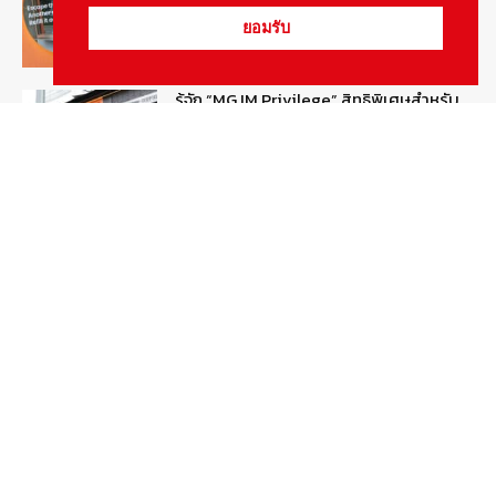
August 5, 2026
รายงานพิเศษ
ยอมรับ
รู้จัก “MG IM Privilege” สิทธิพิเศษสำหรับ
ลูกค้าพรีเมี่ยมของแบรนด์เอ็มจี
August 5, 2026
สกู๊ปพิเศษ
สัมภาษณ์ประธานไทยฮอนด้าคนใหม่กับ
ภารกิจปั้นตลาดมอเตอร์ไซค์ไฟฟ้า
August 4, 2026
รายงานพิเศษ
Popular Categories
ข่าวรถยนต์
5377
ข่าวสาร
5246