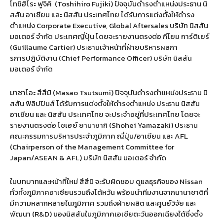
โทชิฮิโระ ฟูจิคิ
(Toshihiro Fujiki)
ปัจจุบันดำรงตำแหน่งประธาน นิ
สสัน อาเซียน และ นิสสัน ประเทศไทย ได้รับการแต่งตั้งให้ดำรง
ตำแหน่ง
Corporate Executive, Global Aftersales
บริษัท นิสสัน
มอเตอร์ จำกัด ประเทศญี่ปุ่น โดยจะรายงานตรงต่อ กีโยม การ์ติเยร์
(Guillaume Cartier)
ประธานเจ้าหน้าที่ฝ่ายบริหารผลกา
รการปฎิบัติงาน
(Chief Performance Officer)
บริษัท นิสสัน
มอเตอร์ จำกัด
มาซาโอะ สึสึมิ
(Masao Tsutsumi)
ปัจจุบันดำรงตำแหน่งประธาน นิ
สสัน ฟิลิปปินส์ ได้รับการแต่งตั้งให้ดำรงตำแหน่ง ประธาน นิสสัน
อาเซียน และ นิสสัน ประเทศไทย จะประจำอยู่ที่ประเทศไทย โดยจะ
รายงานตรงต่อ โชเฮย์ ยามาซากิ
(Shohei Yamazaki)
ประธาน
คณะกรรมการบริหารประจำภูมิภาค ญี่ปุ่น
/
อาเซียน และ
AFL
(Chairperson of the Management Committee for
Japan/ASEAN & AFL)
บริษัท นิสสัน มอเตอร์ จำกัด
ในบทบาทและหน้าที่ใหม่ สึสึมิ จะรับผิดชอบ ดูแลธุรกิจของ Nissan
ทั่วทั้งภูมิภาคอาเซียนรวมถึงไต้หวัน พร้อมนำทีมงานจากนานาชาติที่
มีความหลากหลายในภูมิภาค รวมถึงฝ่ายผลิต และศูนย์วิจัย และ
พัฒนา
(R&D)
ของนิสสันในภูมิภาคเอเชียตะวันออกเฉียงใต้ซึ่งตั้ง