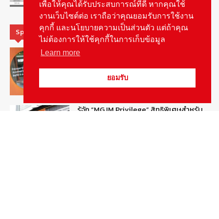
เพื่อให้คุณได้รับประสบการณ์ที่ดี หากคุณใช้
งานเว็บไซต์ต่อ เราถือว่าคุณยอมรับการใช้งาน
คุกกี้ และนโยบายความเป็นส่วนตัว แต่ถ้าคุณ
Special Picks
ไม่ต้องการให้ใช้คุกกี้ในการเก็บข้อมูล
MG ลั่นกลองรบ! เตรียมลุยชิงส่วนแบ่งตลาด
Learn more
รถยนต์กลุ่มไฮบริดเพิ่มขึ้น
August 5, 2026
รายงานพิเศษ
ยอมรับ
รู้จัก “MG IM Privilege” สิทธิพิเศษสำหรับ
ลูกค้าพรีเมี่ยมของแบรนด์เอ็มจี
August 5, 2026
สกู๊ปพิเศษ
สัมภาษณ์ประธานไทยฮอนด้าคนใหม่กับ
ภารกิจปั้นตลาดมอเตอร์ไซค์ไฟฟ้า
August 4, 2026
รายงานพิเศษ