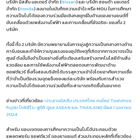
บริษัท นิสสัน มอเตอร์ จำกัด
(
Nissan
)
และ บริษัท ฮอนด้า มอเตอร์
จำกัด
(
Honda
)
ลงนามในบันทึกความเข้าใจ หรือ
MOU
ในการศึกษา
ความเป็นไปได้ของความร่วมมือเชิงกลยุทธ์ในด้านของยานยนต์ที่
ขับเคลื่อนด้วยพลังงานไฟฟ้า และการเคลื่อนที่อัจฉริยะ ของทั้ง
2
บริษัท
ทั้งนี้ ทั้ง
2
บริษัท มีความพยายามในการมุ่งสู่ความเป็นกลางทางด้าน
คาร์บอนและทำให้ความรุนแรงของอุบัติเหตุที่เกิดจากการจราจรเป็น
ศูนย์ ดังนั้นจึงจำเป็นอย่างยิ่งที่จะต้องเสริมสร้างเทคโนโลยีด้านสิ่ง
แวดล้อม และการใช้พลังงานไฟฟ้าตลอดจนการพัฒนาด้าน
ซอฟต์แวร์ ซึ่งทั้งสองบริษัทได้บรรลุความเข้าใจโดยอาศัยความเชื่อ
ที่ว่าจำเป็นต้องรวมจุดแข็งของแต่ละบริษัท พร้อมกับการสำรวจ
ความเป็นไปได้ของความร่วมมือที่จะสามารถเกิดขึ้นในอนาคต
อ่านข่าวที่เกี่ยวข้อง :
ประธานนิสสัน ประเทศไทย คนใหม่ Toshihiro
Fujiki โทชิฮิโระ ฟูจิกิ ดูแล ASEAN และ THAILAND มีผล 1 เมษายน
2024
สำหรับ ขอบเขตของการศึกษาความเป็นไปได้ประกอบด้วย
แพลตฟอร์ม ซอฟต์แวร์ ของยานยนต์ ส่วนประกอบหลักที่เกี่ยวข้อง