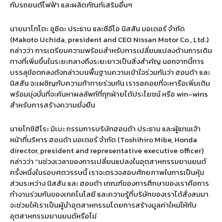
กับรถยนต์ไฟฟ้า และผลิตภัณฑ์เสริมอื่นๆ
นายมาโกโตะ อูชิดะ ประธาน และซีอีโอ นิสสัน มอเตอร์ จำกัด
(Makoto Uchida, president and CEO Nissan Motor Co., Ltd.)
กล่าวว่า การเตรียมความพร้อมสำหรับการเปลี่ยนแปลงด้านการเดิน
ทางที่เพิ่มขึ้นในระยะกลางถึงระยะยาวเป็นสิ่งสำคัญ นอกจากนี้การ
บรรลุข้อตกลงดังกล่าวบนพื้นฐานความเข้าใจร่วมกันว่า ฮอนด้า และ
นิสสัน จะเผชิญกับความท้าทายร่วมกัน เรารอคอยที่จะหารือเพิ่มเติม
พร้อมมุ่งมั่นที่จะค้นหาผลลัพท์ที่ทุกฝ่ายได้ประโยชน์ หรือ
win-wins
สำหรับการสร้างความยั่งยืน
นายโทชิฮิโระ มิเบะ กรรมการบริษัทฮอนด้า ประธาน และผู้แทนเจ้า
หน้าที่บริหาร ฮอนด้า มอเตอร์ จำกัด
(Toshihiro Mibe, Honda
director, president and representative executive officer)
กล่าวว่า
“
นช่วงเวลาของการเปลี่ยนแปลงในอุตสาหกรรมยานยนต์
ครั้งหนึ่งในรอบศตวรรษนี้ เราจะตรวจสอบศักยภาพในการเป็นหุ้น
ส่วนระหว่าง นิสสัน และ ฮอนด้า เกณฑ์ของการศึกษาของเราคือการ
ทำงานร่วมกันของเทคโนโลยี และความรู้ที่บริษัทของเราได้สั่งสมมา
จะช่วยให้เราเป็นผู้นำอุตสาหกรรมโดยการสร้างมูลค่าใหม่ให้กับ
อุตสาหกรรมยานยนต์หรือไม่