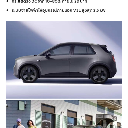
กระแสตรง DC จาก 10-80% ภายใน 29 นาที
ระบบจ่ายไฟฟ้าให้อุปกรณ์ภายนอก V2L สูงสุด 3.5 kW