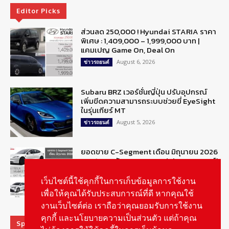
Editor Picks
ส่วนลด 250,000 ! Hyundai STARIA ราคา
พิเศษ : 1,409,000 – 1,999,000 บาท |
แคมเปญ Game On, Deal On
August 6, 2026
ข่าวรถยนต์
Subaru BRZ เวอร์ชั่นญี่ปุ่น ปรับอุปกรณ์
เพิ่มขีดความสามารถระบบช่วยขี่ EyeSight
ในรุ่นเกียร์ MT
August 5, 2026
ข่าวรถยนต์
ยอดขาย C-Segment เดือน มิถุนายน 2026
รวม 1,328 คัน : TESLA Model 3 ครองแชมป์
ติดต่อกัน 2 เดือน
เว็บไซต์นี้ใช้คุกกี้ในการเก็บข้อมูลการใช้งาน
August 5, 2026
ข่าวรถยนต์
เพื่อให้คุณได้รับประสบการณ์ที่ดี หากคุณใช้
งานเว็บไซต์ต่อ เราถือว่าคุณยอมรับการใช้งาน
คุกกี้ และนโยบายความเป็นส่วนตัว แต่ถ้าคุณ
Special Picks