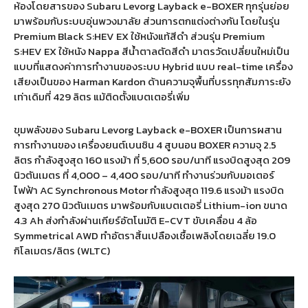
ห้องโดยสารของ Subaru Levorg Layback e-BOXER ทุกรุ่นย่อย
มาพร้อมกับระบบอุ่นพวงมาลัย ส่วนการตกแต่งต่างกัน โดยในรุ่น
Premium Black S:HEV EX ใช้หนังแท้สีดำ ส่วนรุ่น Premium
S:HEV EX ใช้หนัง Nappa สีน้ำตาลตัดสีดำ มาตรวัดเปลี่ยนใหม่เป็น
แบบที่แสดงค่าการทำงานของระบบ Hybrid แบบ real-time เครื่อง
เสียงเป็นของ Harman Kardon ด้านความจุพื้นที่บรรทุกสัมภาระยัง
เท่าเดิมที่ 429 ลิตร แม้ติดตั้งแบตเตอรี่เพิ่ม
ขุมพลังของ Subaru Levorg Layback e-BOXER เป็นการผสาน
การทำงานของ เครื่องยนต์เบนซิน 4 สูบนอน BOXER ความจุ 2.5
ลิตร กำลังสูงสุด 160 แรงม้า ที่ 5,600 รอบ/นาที แรงบิดสูงสุด 209
นิวตันเมตร ที่ 4,000 – 4,400 รอบ/นาที ทำงานร่วมกับมอเตอร์
ไฟฟ้า AC Synchronous Motor กำลังสูงสุด 119.6 แรงม้า แรงบิด
สูงสุด 270 นิวตันเมตร มาพร้อมกับแบตเตอรี่ Lithium-ion ขนาด
4.3 Ah ส่งกำลังผ่านเกียร์อัตโนมัติ E-CVT ขับเคลื่อน 4 ล้อ
Symmetrical AWD ทำอัตราสิ้นเปลืองเชื้อเพลิงโดยเฉลี่ย 19.0
กิโลเมตร/ลิตร (WLTC)