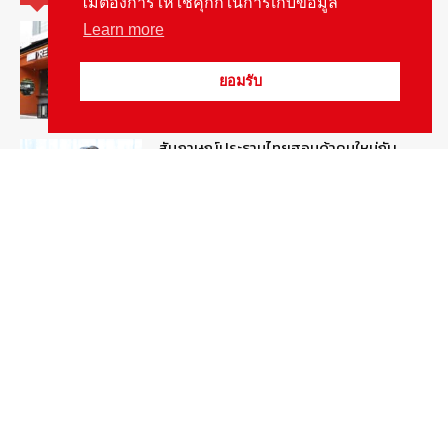
ไม่ต้องการให้ใช้คุกกี้ในการเก็บข้อมูล
รู้จัก “MG IM Privilege” สิทธิพิเศษสำหรับ
Learn more
ลูกค้าพรีเมี่ยมของแบรนด์เอ็มจี
August 5, 2026
สกู๊ปพิเศษ
ยอมรับ
สัมภาษณ์ประธานไทยฮอนด้าคนใหม่กับ
ภารกิจปั้นตลาดมอเตอร์ไซค์ไฟฟ้า
August 4, 2026
รายงานพิเศษ
ดีเดย์! เชื่อมโยงฐานข้อมูล “ใบสั่งจราจร”
ใครไม่จ่ายชะลอส่งมอบป้ายภาษี
August 1, 2026
สกู๊ปพิเศษ
Popular Categories