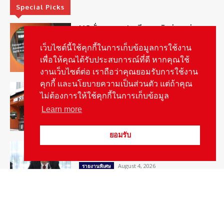
Special Picks
MG ลั่นกลองรบ! เตรียมลุยชิงส่วนแบ่งตลาด
รถยนต์กลุ่มไฮบริดเพิ่มขึ้น
เว็บไซต์นี้ใช้คุกกี้ในการเก็บข้อมูลการใช้งาน
August 5, 2026
รายงานพิเศษ
เพื่อให้คุณได้รับประสบการณ์ที่ดี หากคุณใช้
งานเว็บไซต์ต่อ เราถือว่าคุณยอมรับการใช้งาน
คุกกี้ และนโยบายความเป็นส่วนตัว แต่ถ้าคุณ
รู้จัก “MG IM Privilege” สิทธิพิเศษสำหรับ
ลูกค้าพรีเมี่ยมของแบรนด์เอ็มจี
ไม่ต้องการให้ใช้คุกกี้ในการเก็บข้อมูล
August 5, 2026
สกู๊ปพิเศษ
Learn more
ยอมรับ
สัมภาษณ์ประธานไทยฮอนด้าคนใหม่กับ
ภารกิจปั้นตลาดมอเตอร์ไซค์ไฟฟ้า
August 4, 2026
รายงานพิเศษ
Popular Categories