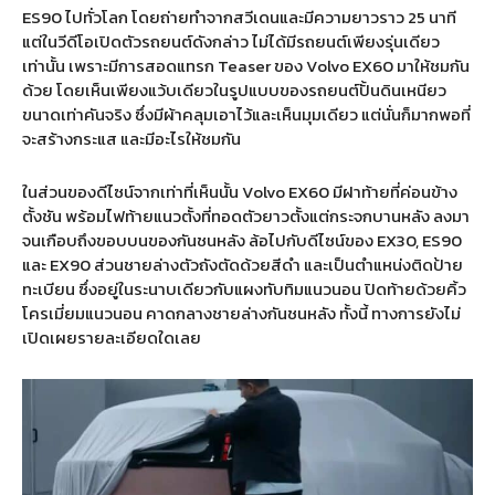
ES90 ไปทั่วโลก โดยถ่ายทำจากสวีเดนและมีความยาวราว 25 นาที
แต่ในวีดีโอเปิดตัวรถยนต์ดังกล่าว ไม่ได้มีรถยนต์เพียงรุ่นเดียว
เท่านั้น เพราะมีการสอดแทรก Teaser ของ Volvo EX60 มาให้ชมกัน
ด้วย โดยเห็นเพียงแว้บเดียวในรูปแบบของรถยนต์ปั้นดินเหนียว
ขนาดเท่าคันจริง ซึ่งมีผ้าคลุมเอาไว้และเห็นมุมเดียว แต่นั่นก็มากพอที่
จะสร้างกระแส และมีอะไรให้ชมกัน
ในส่วนของดีไซน์จากเท่าที่เห็นนั้น Volvo EX60 มีฝาท้ายที่ค่อนข้าง
ตั้งชัน พร้อมไฟท้ายแนวตั้งที่ทอดตัวยาวตั้งแต่กระจกบานหลัง ลงมา
จนเกือบถึงขอบบนของกันชนหลัง ล้อไปกับดีไซน์ของ EX30, ES90
และ EX90 ส่วนชายล่างตัวถังตัดด้วยสีดำ และเป็นตำแหน่งติดป้าย
ทะเบียน ซึ่งอยู่ในระนาบเดียวกับแผงทับทิมแนวนอน ปิดท้ายด้วยคิ้ว
โครเมี่ยมแนวนอน คาดกลางชายล่างกันชนหลัง ทั้งนี้ ทางการยังไม่
เปิดเผยรายละเอียดใดเลย