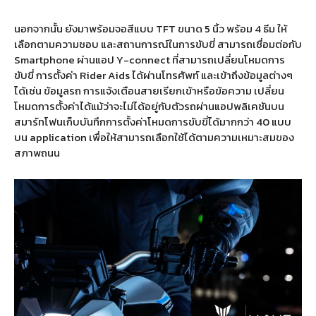
นอกจากนั้น ยังมาพร้อมจอสีแบบ
TFT
ขนาด
5
นิ้ว พร้อม
4
ธีม ให้
เลือกตามความชอบ และสถานการณ์ในการขับขี่ สามารถเชื่อมต่อกับ
Smartphone
ผ่านแอป
Y-connect
ที่สามารถเปลี่ยนโหมดการ
ขับขี่ การตั้งค่า
Rider Aids
ได้ผ่านโทรศัพท์ และเข้าถึงข้อมูลต่างๆ
ได้เช่น ข้อมูลรถ การแจ้งเตือนสายเรียกเข้าหรือข้อความ เปลี่ยน
โหมดการตั้งค่าได้แม้ว่าจะไม่ได้อยู่กับตัวรถผ่านแอปพลิเคชันบน
สมาร์ทโฟนเก็บบันทึกการตั้งค่าโหมดการขับขี่ได้มากกว่า
40
แบบ
บน
application
เพื่อให้สามารถเลือกใช้ได้ตามความเหมาะสมของ
สภาพถนน