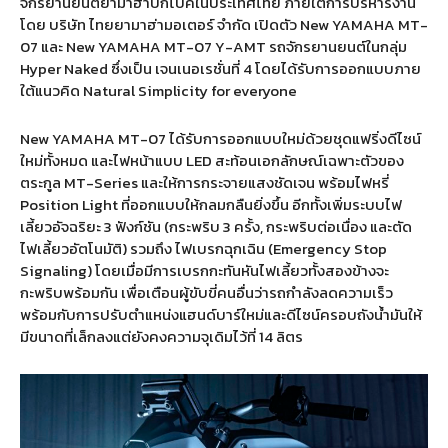
จักรยานยนต์ยามาฮ่าบิ๊กไบค์ในประเทศไทย ภายใต้การบริหารงาน
โดย บริษัท ไทยยามาฮ่ามอเตอร์ จำกัด เปิดตัว
New YAMAHA MT-
07
และ
New YAMAHA MT-07 Y-AMT
รถจักรยานยนต์ในกลุ่ม
Hyper Naked
ซึ่งเป็น เจนเนอเรชั่นที่
4
โดยได้รับการออกแบบภาย
ใต้แนวคิด
Natural Simplicity for everyone
New YAMAHA MT-07
ได้รับการออกแบบใหม่ด้วยชุดแฟริ่งดีไซน์
ใหม่ทั้งหมด และไฟหน้าแบบ
LED
สะท้อนเอกลักษณ์เฉพาะตัวของ
ตระกูล
MT-Series
และให้การกระจายแสงชัดเจน พร้อมไฟหรี่
Position Light
ที่ออกแบบให้กลมกลืนยิ่งขึ้น อีกทั้งเพิ่มระบบไฟ
เลี้ยวอัจฉริยะ
3
ฟังก์ชัน
(
กระพริบ
3
ครั้ง
,
กระพริบต่อเนื่อง และตัด
ไฟเลี้ยวอัตโนมัติ
)
รวมถึง ไฟเบรกฉุกเฉิน
(Emergency Stop
Signaling)
โดยเมื่อมีการเบรกกะทันหันไฟเลี้ยวทั้งสองข้างจะ
กะพริบพร้อมกัน เพื่อเตือนผู้ขับขี่คนอื่นว่ารถกำลังลดความเร็ว
พร้อมกับการปรับตำแหน่งแฮนด์บาร์ใหม่และดีไซน์ครอบถังน้ำมันให้
มีขนาดที่เล็กลงแต่ยังคงความจุเดิมไว้ที่
14
ลิตร