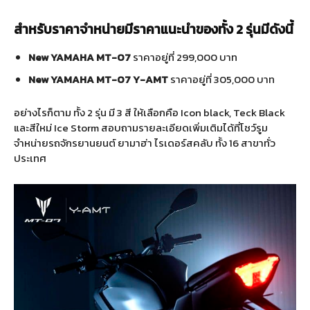
สำหรับราคาจำหน่ายมีราคาแนะนำของทั้ง
2
รุ่นมีดังนี้
New YAMAHA MT-07
ราคาอยู่ที่
299,000
บาท
New YAMAHA MT-07 Y-AMT
ราคาอยู่ที่
305,000
บาท
อย่างไรก็ตาม ทั้ง
2
รุ่น มี
3
สี ให้เลือกคือ
Icon black, Teck Black
และสีใหม่
Ice Storm
สอบถามรายละเอียดเพิ่มเติมได้ที่โชว์รูม
จำหน่ายรถจักรยานยนต์ ยามาฮ่า ไรเดอร์สคลับ ทั้ง
16
สาขาทั่ว
ประเทศ