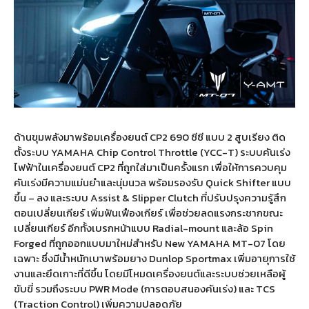
ด้านขุมพลังมาพร้อมเครื่องยนต์
CP2 690
ซีซี แบบ
2
สูบเรียง ติด
ตั้งระบบ
YAMAHA Chip Control Throttle (YCC-T)
ระบบคันเร่ง
ไฟฟ้าในเครื่องยนต์
CP2
ที่ถูกใส่มาเป็นครั้งแรก เพื่อให้การควบคุม
คันเร่งมีความแม่นยำและนุ่มนวล พร้อมรองรับ
Quick Shifter
แบบ
ขึ้น
–
ลง และระบบ
Assist & Slipper Clutch
ที่ปรับปรุงความรู้สึก
ตอนเปลี่ยนเกียร์ เพิ่มฟันเฟืองเกียร์ เพื่อช่วยลดแรงกระชากขณะ
เปลี่ยนเกียร์ อีกทั้งเบรกหน้าแบบ
Radial-mount
และล้อ
Spin
Forged
ที่ถูกออกแบบมาใหม่สำหรับ
New YAMAHA MT-07
โดย
เฉพาะ ซึ่งมีนํ้าหนักเบาพร้อมยาง
Dunlop Sportmax
เพิ่มอายุการใช้
งานและยึดเกาะที่ดีขึ้น โดยมีโหมดเครื่องยนต์และระบบช่วยเหลือผู้
ขับขี่ รวมถึงระบบ
PWR Mode (
การตอบสนองคันเร่ง
)
และ
TCS
(Traction Control)
เพิ่มความปลอดภัย