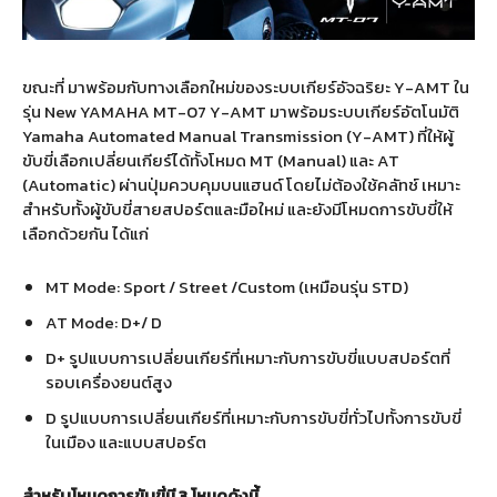
ขณะที่ มาพร้อมกับทางเลือกใหม่ของระบบเกียร์อัจฉริยะ
Y-AMT
ใน
รุ่น
New YAMAHA MT-07 Y-AMT
มาพร้อมระบบเกียร์อัตโนมัติ
Yamaha Automated Manual Transmission (Y-AMT)
ที่ให้ผู้
ขับขี่เลือกเปลี่ยนเกียร์ได้ทั้งโหมด
MT (Manual)
และ
AT
(Automatic)
ผ่านปุ่มควบคุมบนแฮนด์ โดยไม่ต้องใช้คลัทช์ เหมาะ
สำหรับทั้งผู้ขับขี่สายสปอร์ตและมือใหม่ และยังมีโหมดการขับขี่ให้
เลือกด้วยกัน ได้แก่
MT Mode: Sport / Street /Custom (
เหมือนรุ่น
STD)
AT Mode: D+/ D
D+
รูปแบบการเปลี่ยนเกียร์ที่เหมาะกับการขับขี่แบบสปอร์ตที่
รอบเครื่องยนต์สูง
D
รูปแบบการเปลี่ยนเกียร์ที่เหมาะกับการขับขี่ทั่วไปทั้งการขับขี่
ในเมือง และแบบสปอร์ต
สำหรับโหมดการขับขี่มี
3
โหมดดังนี้