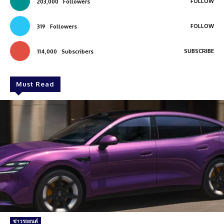
FOLLOW
203,000
Followers
FOLLOW
319
Followers
SUBSCRIBE
114,000
Subscribers
Must Read
ข่าวรถยนต์