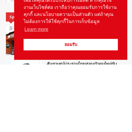
เพื่อให้คุณได้รับประสบการณ์ที่ดี หากคุณใช้
งานเว็บไซต์ต่อ เราถือว่าคุณยอมรับการใช้งาน
คุกกี้ และนโยบายความเป็นส่วนตัว แต่ถ้าคุณ
Special Picks
ไม่ต้องการให้ใช้คุกกี้ในการเก็บข้อมูล
รู้จัก “MG IM Privilege” สิทธิพิเศษสำหรับ
Learn more
ลูกค้าพรีเมี่ยมของแบรนด์เอ็มจี
August 5, 2026
สกู๊ปพิเศษ
ยอมรับ
สัมภาษณ์ประธานไทยฮอนด้าคนใหม่กับ
ภารกิจปั้นตลาดมอเตอร์ไซค์ไฟฟ้า
August 4, 2026
รายงานพิเศษ
ดีเดย์! เชื่อมโยงฐานข้อมูล “ใบสั่งจราจร”
ใครไม่จ่ายชะลอส่งมอบป้ายภาษี
August 1, 2026
สกู๊ปพิเศษ