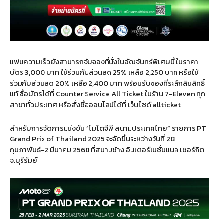
แฟนความเร็วยังสามารถจับจองที่นั่งในอัฒจันทร์พิเศษนี้ ในราคา
บัตร
3,000
บาท ใช้ร่วมกับส่วนลด
25%
เหลือ
2,250
บาท หรือใช้
ร่วมกับส่วนลด
20%
เหลือ
2,400
บาท พร้อมรับของที่ระลึกลิขสิทธิ์
แท้ ซื้อบัตรได้ที่
Counter Service All Ticket
ในร้าน
7-Eleven
ทุก
สาขาทั่วประเทศ หรือสั่งซื้อออนไลน์ได้ที่ เว็บไซด์
allticket
สำหรับการจัดการแข่งขัน
“
โมโตจีพี สนามประเทศไทย
”
รายการ
PT
Grand Prix of Thailand 2025
จะจัดขึ้นระหว่างวันที่
28
กุมภาพันธ์
-2
มีนาคม
2568
ที่สนามช้าง อินเตอร์เนชั่นแนล เซอร์กิต
จ
.
บุรีรัมย์