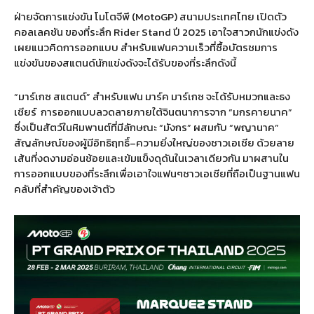
ฝ่ายจัดการแข่งขัน โมโตจีพี (MotoGP) สนามประเทศไทย เปิดตัว
คอลเลคชัน ของที่ระลึก
Rider Stand
ปี
2025
เอาใจสาวกนักแข่งดัง
เผยแนวคิดการออกแบบ สำหรับแฟนความเร็วที่ซื้อบัตรชมการ
แข่งขันของสแตนด์นักแข่งดังจะได้รับของที่ระลึกดังนี้
“
มาร์เกซ สแตนด์
”
สำหรับแฟน มาร์ค มาร์เกซ จะได้รับหมวกและธง
เชียร์
การออกแบบลวดลายภายใต้จินตนาการจาก
“
มกรคายนาค
”
ซึ่งเป็นสัตว์ในหิมพานต์ที่มีลักษณะ
“
มังกร
”
ผสมกับ
“
พญานาค
”
สัญลักษณ์ของผู้มีอิทธิฤทธิ์
–
ความยิ่งใหญ่ของชาวเอเชีย ด้วยลาย
เส้นที่งดงามอ่อนช้อยและเข้มแข็งดุดันในเวลาเดียวกัน มาผสานใน
การออกแบบของที่ระลึกเพื่อเอาใจแฟนๆชาวเอเชียที่ถือเป็นฐานแฟน
คลับที่สำคัญของเจ้าตัว