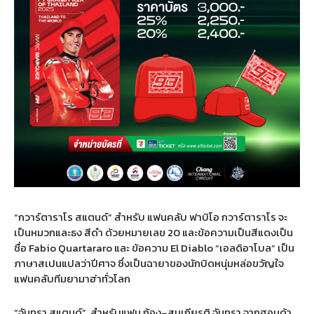
“
กวาร์ตาราโร สแตนด์
”
สำหรับ แฟนคลับ ฟาบิโอ กวาร์ตาราโร จะ
เป็นหมวกและธง สีดำ ด้วยหมายเลข
20
และข้อความเป็นสีแดงเป็น
ชื่อ
Fabio Quartararo
และ ข้อความ
El Diablo “
เอลดิอาโบล
”
เป็น
ภาษาสเปนแปลว่าปีศาจ ซึ่งเป็นฉายาของนักบิดหนุ่มหล่อขวัญใจ
แฟนคลับทีมยามาฮ่าทั่วโลก
“
จันทรา สแตนด์
”
สำหรับแฟน ก้อง
–
สมเกียรติ จันทรา จากฮอนด้า