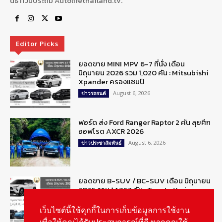
นิธิ ท้วมประถม Autolifethailand.tv.
Editor Picks
ยอดขาย MINI MPV 6-7 ที่นั่ง เดือน
มิถุนายน 2026 รวม 1,020 คัน : Mitsubishi
Xpander ครองแชมป์
August 6, 2026
ข่าวรถยนต์
ฟอร์ด ส่ง Ford Ranger Raptor 2 คัน ลุยศึก
ออฟโรด AXCR 2026
August 6, 2026
ข่าวประชาสัมพันธ์
ยอดขาย B-SUV / BC-SUV เดือน มิถุนายน
2026 รวม 14,362 คัน : Toyota Yaris
CROSS ครองแชมป์
August 6, 2026
เว็บไซต์นี้ใช้คุกกี้ในการเก็บข้อมูลการใช้งาน
ข่าวรถยนต์