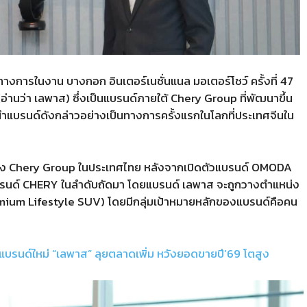
ทางการในงาน บางกอก อินเตอร์เนชั่นแนล มอเตอร์โชว์ ครั้งที่
47
(
อ่านว่า เลพาส
)
ซึ่งเป็นแบรนด์ภายใต้
Chery Group
ที่พัฒนาขึ้น
ำแบรนด์ดังกล่าวอย่างเป็นทางการครั้งแรกในโลกที่ประเทศจีนใน
อง
Chery Group
ในประเทศไทย หลังจากเปิดตัวแบรนด์
OMODA
รนด์
CHERY
ในลำดับถัดมา โดยแบรนด์ เลพาส จะถูกวางตำแหน่ง
mium Lifestyle SUV)
โดยมีกลุ่มเป้าหมายหลักของแบรนด์คือคน
บรนด์ใหม่ “เลพาส” ลุยตลาดเพิ่ม หวังยอดขายปี’69 โตสูง